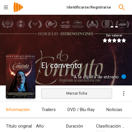
Identificarse/Registrarse
--
Sin valorar
El convento
A la espera de estreno
Marcar ficha
Información
Trailers
DVD / Blu-Ray
Noticias
Título original
Año
Duración
Clasificación por edades