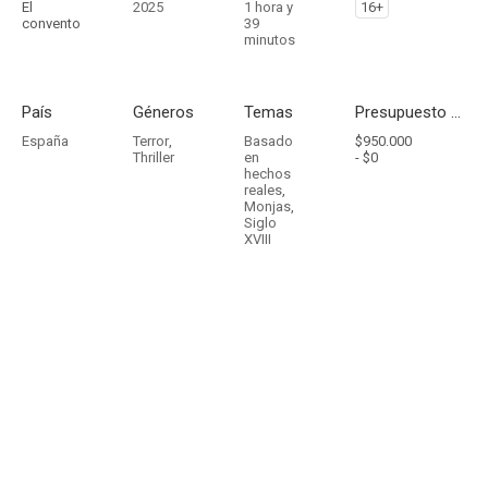
El
2025
1 hora y
16+
convento
39
minutos
País
Géneros
Temas
Presupuesto - Ingresos
España
Terror
,
Basado
$950.000
Thriller
en
-
$0
hechos
reales
,
Monjas
,
Siglo
XVIII