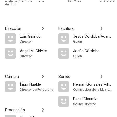
madre superiora sor
Lucía
Ana María
sor Claudia
Águeda
Dirección
Escritura
Luis Galindo
Jesús Córdoba Acarreta
Director
Guión
Ángel M. Chivite
Jesús Córdoba
Director
Guión
Cámara
Sonido
Íñigo Hualde
Hernán González Villamil
Director de Fotografía
Compositor de la Música Original
Danel Ciaurriz
Sound Director
Producción