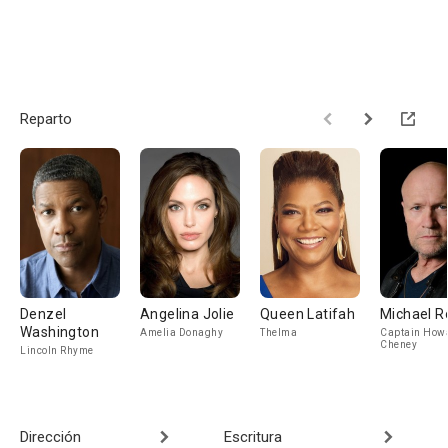
Reparto
Denzel
Angelina Jolie
Queen Latifah
Michael R
Washington
Amelia Donaghy
Thelma
Captain How
Cheney
Lincoln Rhyme
Dirección
Escritura