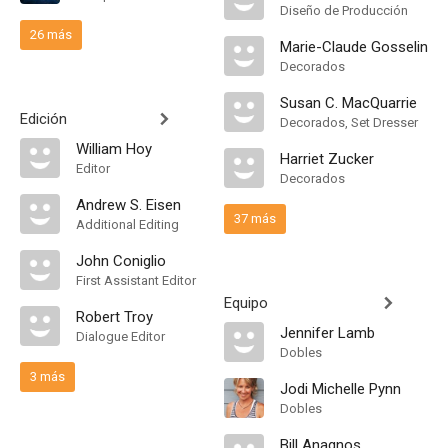
Diseño de Producción
26 más
Marie-Claude Gosselin
Decorados
Susan C. MacQuarrie
Edición
Decorados, Set Dresser
William Hoy
Harriet Zucker
Editor
Decorados
Andrew S. Eisen
37 más
Additional Editing
John Coniglio
First Assistant Editor
Equipo
Robert Troy
Jennifer Lamb
Dialogue Editor
Dobles
3 más
Jodi Michelle Pynn
Dobles
Bill Anagnos