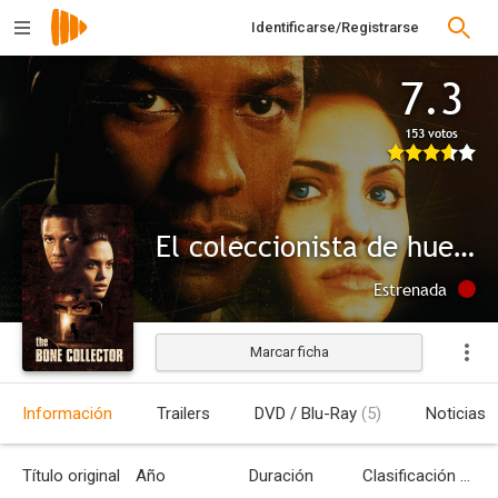
Identificarse/Registrarse
7.3
153 votos
El coleccionista de huesos
Estrenada
Marcar ficha
Información
Trailers
DVD / Blu-Ray
(5)
Noticias
Título original
Año
Duración
Clasificación por edades