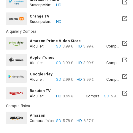
Suscripción:
HD
Disponible hasta el Jue, 22 Oct 2026 (Quedan 2 meses)
Orange TV
Suscripción:
HD
Disponible hasta el Mié, 12 Ago 2026 (Quedan 5 días)
Alquiler y Compra
Amazon Prime Video Store
Alquiler:
SD
3.99 €
HD
3.99 €
Compra:
SD
5
Apple iTunes
Alquiler:
SD
3.99 €
HD
3.99 €
Compra:
SD
5
Google Play
Alquiler:
SD
2.99 €
HD
3.99 €
Compra:
SD
5
Rakuten TV
Alquiler:
HD
3.99 €
Compra:
SD
5.99 €
HD
9
Compra física
Amazon
Compra física:
SD
5.78 €
HD
6.27 €