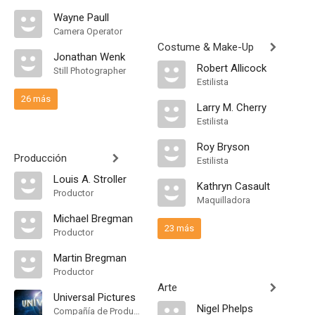
Wayne Paull
Camera Operator
Costume & Make-Up
Jonathan Wenk
Robert Allicock
Still Photographer
Estilista
26 más
Larry M. Cherry
Estilista
Roy Bryson
Producción
Estilista
Louis A. Stroller
Kathryn Casault
Productor
Maquilladora
Michael Bregman
23 más
Productor
Martin Bregman
Productor
Arte
Universal Pictures
Nigel Phelps
Compañía de Produccion