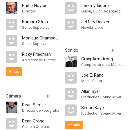
Phillip Noyce
Jeremy Iacone
Director
Guión, Guión Adaptado
Barbara Stoia
Jeffery Deaver
Script Supervisor
Novela, Libro
Monique Champagne
Script Supervisor
Sonido
Ricky Friedman
Craig Armstrong
Asistente de Dirección
Compositor de la Música Original
9 más
Joe E. Rand
Music Editor
Allan Byer
Cámara
Production Sound Mixer
Dean Semler
Simon Kaye
Director de Fotografía
Production Sound Mixer
Dean Crone
27 más
Camera Operator