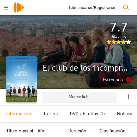
Identificarse/Registrarse
7.7
803 votos
El club de los incomprendidos
Estrenada
Marcar ficha
Información
Trailers
DVD / Blu-Ray
(3)
Noticias
Título original
Año
Duración
Clasificación por edades