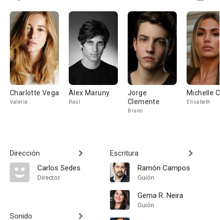
Charlotte Vega
Àlex Maruny
Jorge
Michelle 
Clemente
Valeria
Raúl
Elisabeth
Bruno
Dirección
Escritura
Carlos Sedes
Ramón Campos
Director
Guión
Gema R. Neira
Guión
Sonido