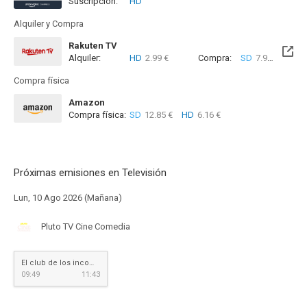
Suscripción:
HD
Alquiler y Compra
Rakuten TV
Alquiler:
HD
2.99 €
Compra:
SD
7.99 €
HD
9
Compra física
Amazon
Compra física:
SD
12.85 €
HD
6.16 €
Próximas emisiones en Televisión
Lun, 10 Ago 2026 (Mañana)
Pluto TV Cine Comedia
El club de los incomprendidos
09:49
11:43