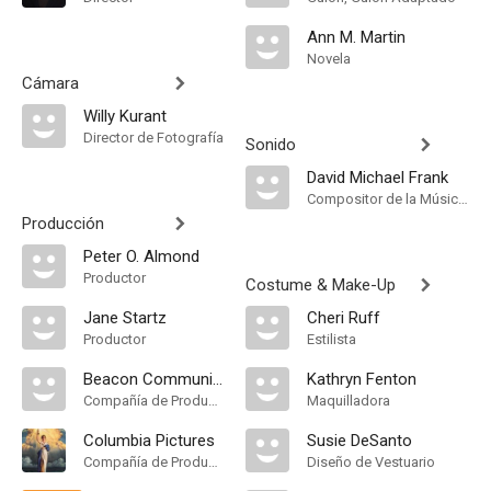
Ann M. Martin
Novela
Cámara
Willy Kurant
Director de Fotografía
Sonido
David Michael Frank
Compositor de la Música Original
Producción
Peter O. Almond
Productor
Costume & Make-Up
Jane Startz
Cheri Ruff
Productor
Estilista
Beacon Communications
Kathryn Fenton
Compañía de Produccion
Maquilladora
Columbia Pictures
Susie DeSanto
Compañía de Produccion
Diseño de Vestuario