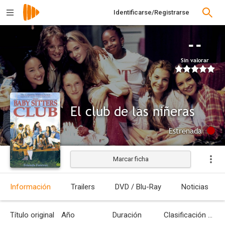
Identificarse/Registrarse
--
Sin valorar
El club de las niñeras
Estrenada
Marcar ficha
Información
Trailers
DVD / Blu-Ray
Noticias
Título original
Año
Duración
Clasificación por edades