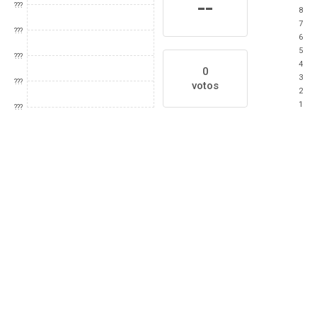
--
???
8
7
???
6
5
???
4
0
3
???
votos
2
1
???