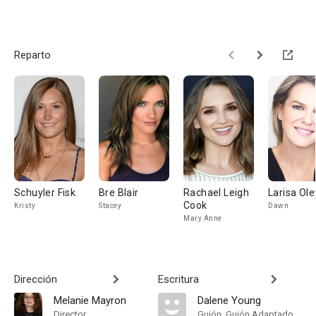
Reparto
Schuyler Fisk
Bre Blair
Rachael Leigh
Larisa Ole
Cook
Kristy
Stacey
Dawn
Mary Anne
Dirección
Escritura
Melanie Mayron
Dalene Young
Director
Guión, Guión Adaptado