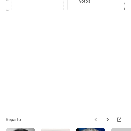
votos
2
1
???
Reparto