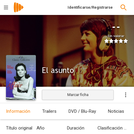
Identificarse/Registrarse
--
Sin valorar
El asunto
Marcar ficha
Estrenada
Información
Trailers
DVD / Blu-Ray
Noticias
Título original
Año
Duración
Clasificación por edades