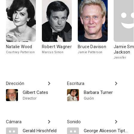
Natalie Wood
Robert Wagner
Bruce Davison
Jamie Sm
Jackson
Courtney Patterson
Marcus Simon
Jamie Patterson
Jennifer
Dirección
Escritura
Gilbert Cates
Barbara Turner
Director
Guión
Cámara
Sonido
Gerald Hirschfeld
George Aliceson Tipton