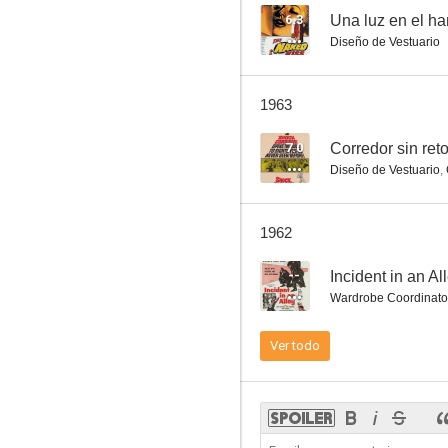
6.3
Una luz en el h
Diseño de Vestuario
1963
7.0
Corredor sin ret
Diseño de Vestuario
,
1962
--
Incident in an Al
Wardrobe Coordinato
Ver todo