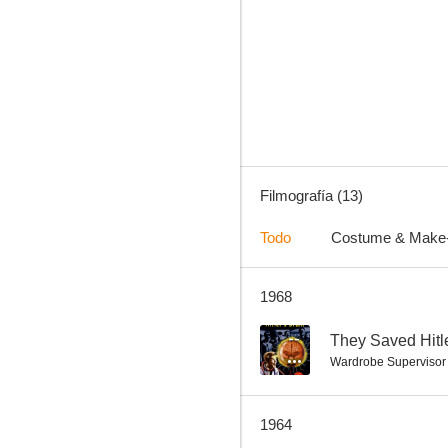
Five Guns to Tombstone
--
Filmografía (13)
Todo
Costume & Make
1968
Gun Duel in Durango
--
They Saved Hitle
Wardrobe Supervisor
1964