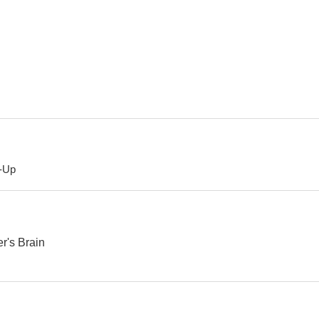
Dentro de la mafia
The Four Skulls Of Jonathan Drake
Invasores in
-Up
r's Brain