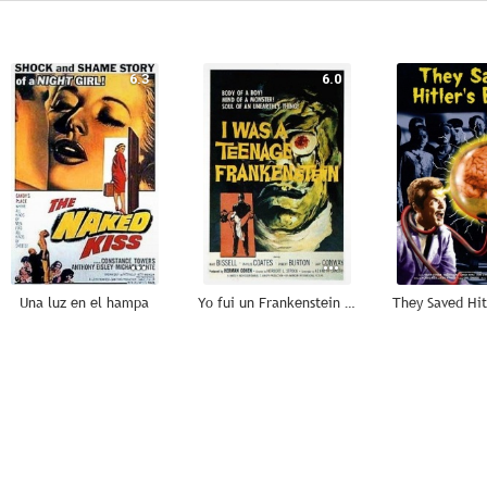
6.3
6.0
Una luz en el hampa
Yo fui un Frankenstein adolescente
They Saved Hitl
--
--