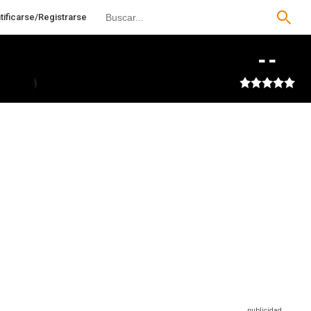
tificarse/Registrarse
--