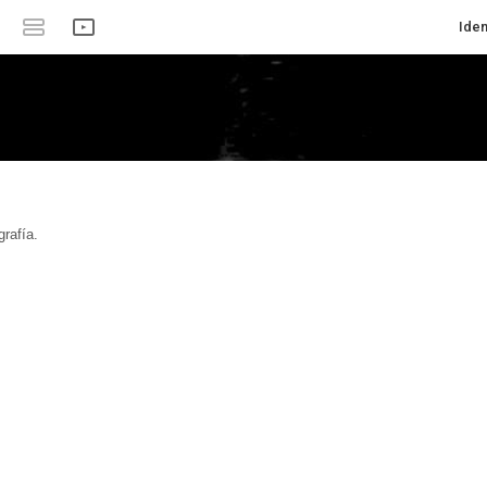
Iden
rafía.