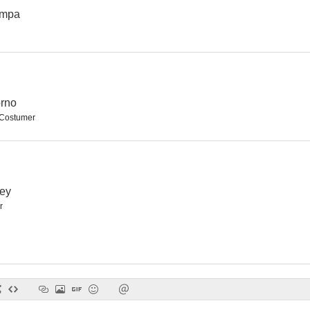
ampa
orno
Costumer
ley
r