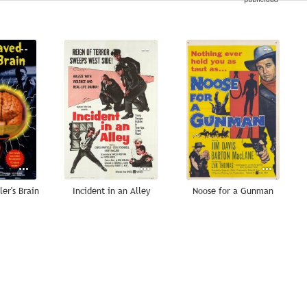
--
--
--
er's Brain
Incident in an Alley
Noose for a Gunman
--
--
--