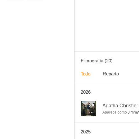
Killing Eve
6.9
Filmografía (20)
Todo
Reparto
2026
Agatha Christie: Las siete esferas
8.0
6.9
Agatha Christie:
Aparece como
Jimmy 
2025