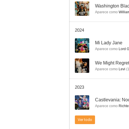
7.0
Washington Bla
Aparece como
William
Access All Areas
2024
7.4
8.5
Mi Lady Jane
Aparece como
Lord G
--
We Might Regret
Aparece como
Levi
(
2023
Un mundo feliz (Brave New World)
7.9
Castlevania: No
5.8
Aparece como
Richte
Ver todo