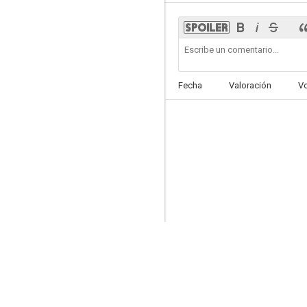
Cómo se hace una chica
Fecha
Valoración
V
--
Ten Percent