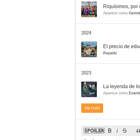
--
Riquísimos, por 
Aparece como
Germán
Vecinos
2024
4.0
--
El precio de edu
Reparto
2023
9.0
La leyenda de l
Aparece como
Evaris
Cuando los hijos regresan
Ver todo
1.0