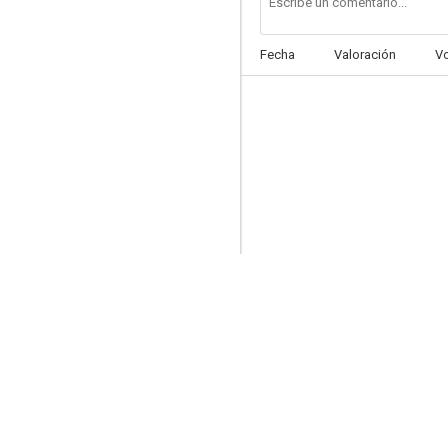
Fecha
Valoración
V
Todo mal
--
Amor es amor
--