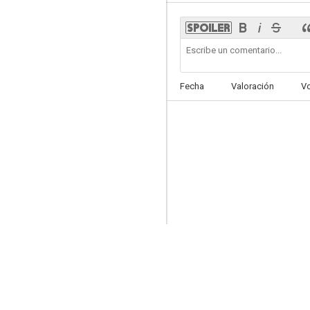
Lady J
Fecha
Valoración
V
--
Les quatre rendez-vous de Françoise
--