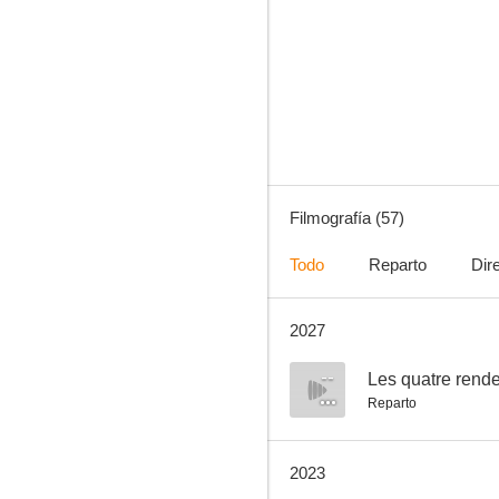
¿Cuánto me amas?
7.3
Filmografía (57)
Todo
Reparto
Dir
2027
Pollo con ciruelas
7.0
--
Les quatre rend
Reparto
2023