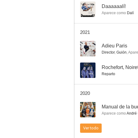
4.0
Daaaaaalí!
Aparece como
Dalí
Making of 'Asterix y Obelix: Misión Cleopatra'
2021
6.0
--
Adieu Paris
Director
,
Guión
,
Apar
--
Rochefort, Noiret
Reparto
2020
Lucha de clases
5.8
Manual de la b
5.3
Aparece como
André 
Ver todo