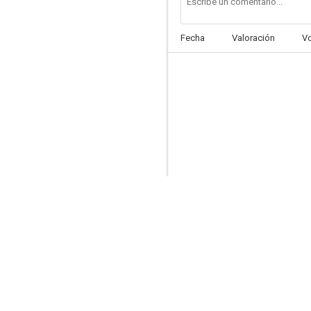
Fecha
Valoración
V
Six et demi onze
--
Fiebre