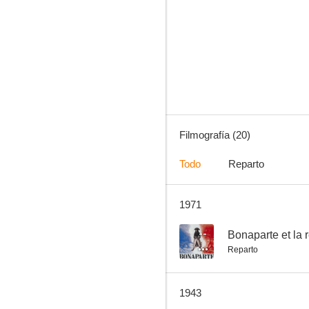
Mujer sin rumbo
--
Filmografía (20)
Todo
Reparto
1971
Golgota
--
--
Bonaparte et la 
Reparto
1943