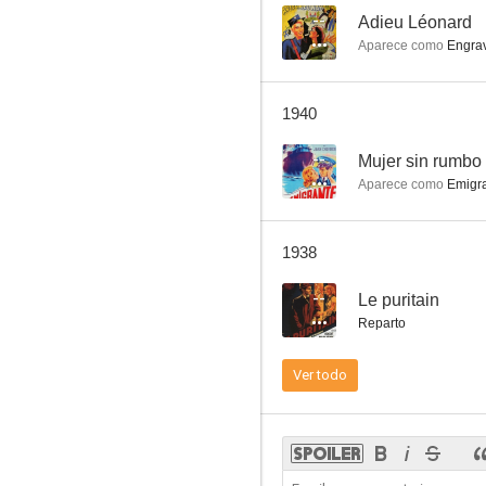
--
Adieu Léonard
Aparece como
Engra
La maternal
1940
--
--
Mujer sin rumbo
Aparece como
Emigra
1938
--
Le puritain
Reparto
El tiburón
Ver todo
--