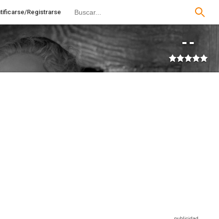
tificarse/Registrarse
--