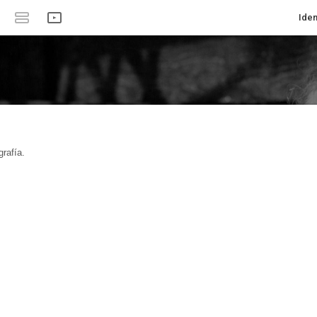
Iden
rafía.