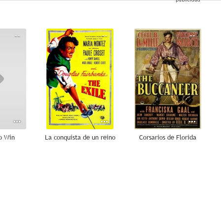
--
--
--
o Win
La conquista de un reino
Corsarios de Florida