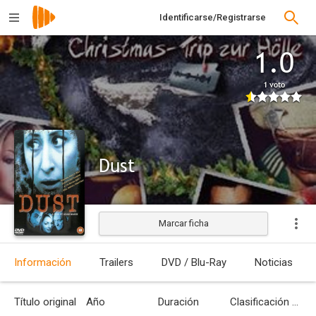
Identificarse/Registrarse
1.0
1 voto
Dust
Marcar ficha
Estrenada
Información
Trailers
DVD / Blu-Ray
Noticias
Título original
Año
Duración
Clasificación por edades