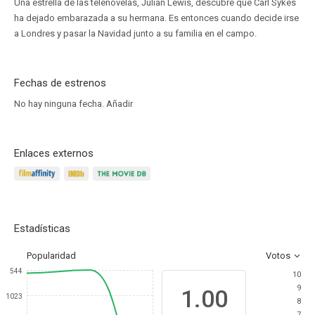
Una estrella de las telenovelas, Julian Lewis, descubre que Carl Sykes
ha dejado embarazada a su hermana. Es entonces cuando decide irse
a Londres y pasar la Navidad junto a su familia en el campo.
Fechas de estrenos
No hay ninguna fecha.
Añadir
Enlaces externos
Estadísticas
Popularidad
Votos
544
10
9
1.00
1023
8
7