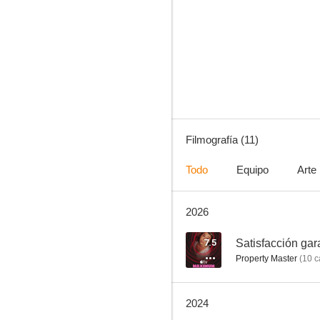
La trama (Broken City)
7.5
Filmografía (11)
Todo
Equipo
Arte
2026
Satisfacción garantizada
6.6
7.5
Satisfacción gar
Property Master
(
10
c
2024