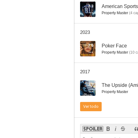
7.3
American Sports
Property Master
(
4
cap
Transamérica
2023
7.6
Poker Face
Property Master
(
10
c
2017
7.1
The Upside (Ami
Property Master
Ver todo