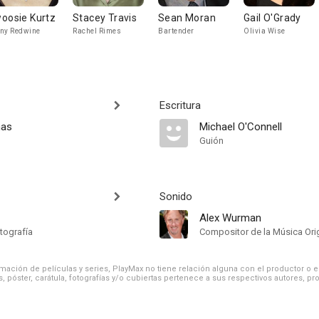
oosie Kurtz
Stacey Travis
Sean Moran
Gail O'Grady
ny Redwine
Rachel Rimes
Bartender
Olivia Wise
Escritura
mas
Michael O'Connell
Guión
Sonido
Alex Wurman
tografía
Compositor de la Música Orig
ación de películas y series, PlayMax no tiene relación alguna con el productor o el d
, póster, carátula, fotografías y/o cubiertas pertenece a sus respectivos autores, pr