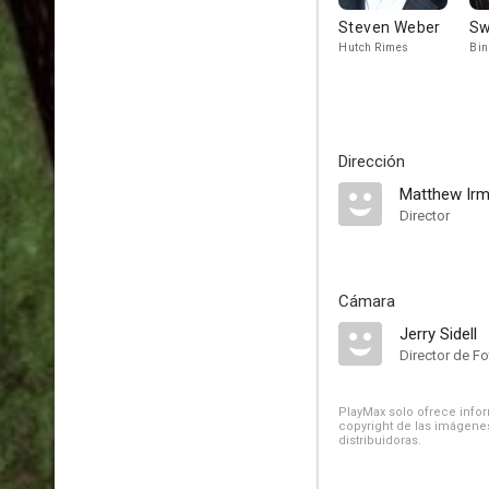
Steven Weber
Sw
Hutch Rimes
Bin
Dirección
Matthew Ir
Director
Cámara
Jerry Sidell
Director de Fo
PlayMax solo ofrece inform
copyright de las imágenes
distribuidoras.