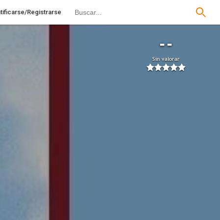
tificarse/Registrarse
--
Sin valorar