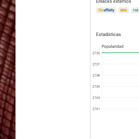
Enlaces externos
Estadísticas
Popularidad
2736
2737
2738
2739
2740
2741