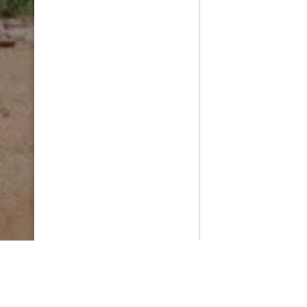
PlayMax
2026
Series populares
La Casa del Dragón