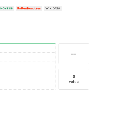
--
0
votos