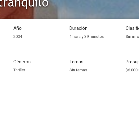
ranquilo
Año
Duración
Clasif
2004
1 hora y 39 minutos
Sin inf
Géneros
Temas
Presup
Thriller
Sin temas
$6.000.