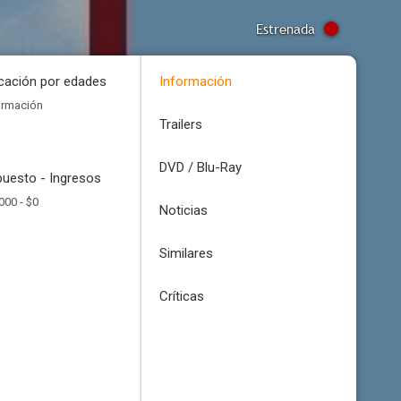
Estrenada
icación por edades
Información
ormación
Trailers
DVD / Blu-Ray
uesto - Ingresos
000 -
$0
Noticias
Similares
Críticas