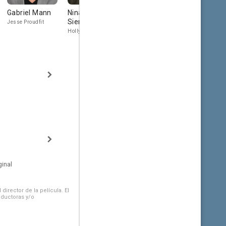
Gabriel Mann
Nina
Jack Johnson
Bonnie
Siemaszko
Somerville
Jesse Proudfit
Young Jesse Proudfit
Holly Proudfit
Julie Proudfit
inal
irector de la película. El
oductoras y/o