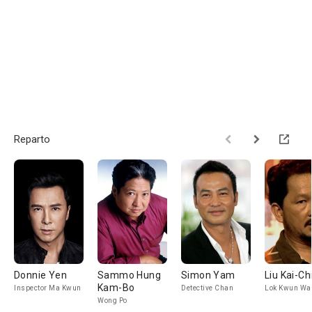
Reparto
Donnie Yen
Sammo Hung
Simon Yam
Liu Kai-Ch
Kam-Bo
Inspector Ma Kwun
Detective Chan
Lok Kwun Wa
Wong Po