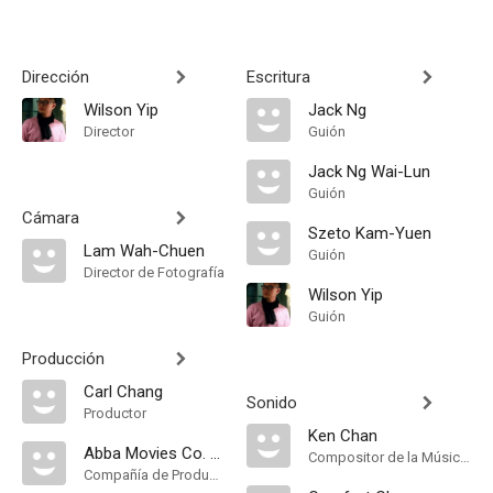
Dirección
Escritura
Wilson Yip
Jack Ng
Director
Guión
Jack Ng Wai-Lun
Guión
Cámara
Szeto Kam-Yuen
Lam Wah-Chuen
Guión
Director de Fotografía
Wilson Yip
Guión
Producción
Carl Chang
Sonido
Productor
Ken Chan
Abba Movies Co. Ltd
Compositor de la Música Original
Compañía de Produccion