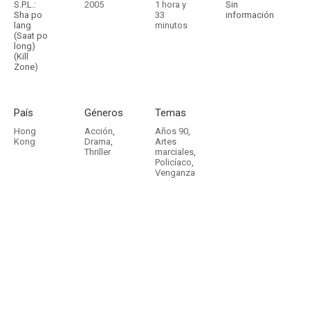
S.P.L.:
2005
1 hora y
Sin
Sha po
33
información
lang
minutos
(Saat po
long)
(Kill
Zone)
País
Géneros
Temas
Hong
Acción
,
Años 90
,
Kong
Drama
,
Artes
Thriller
marciales
,
Policíaco
,
Venganza