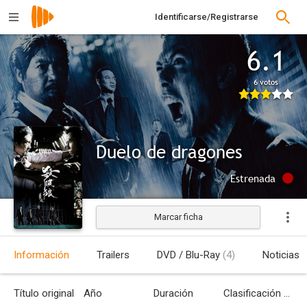
Identificarse/Registrarse
6.1
6 votos
Duelo de dragones
Estrenada
Marcar ficha
Información
Trailers
DVD / Blu-Ray
(4)
Noticias
Título original
Año
Duración
Clasificación por edades