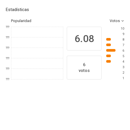
Estadísticas
Popularidad
Votos
???
10
9
6.08
???
8
7
???
6
5
???
4
6
3
???
votos
2
1
???