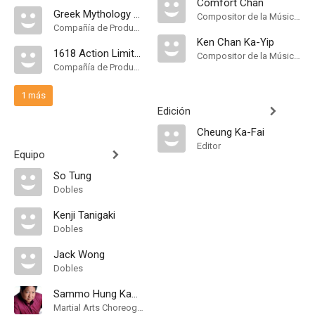
Comfort Chan
Greek Mythology Entertainment Company
Compositor de la Música Original
Compañía de Produccion
Ken Chan Ka-Yip
1618 Action Limited
Compositor de la Música Original
Compañía de Produccion
1 más
Edición
Cheung Ka-Fai
Editor
Equipo
So Tung
Dobles
Kenji Tanigaki
Dobles
Jack Wong
Dobles
Sammo Hung Kam-Bo
Martial Arts Choreographer