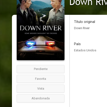
Down Ri
Título original
Down River
País
Estados Unidos
Pendiente
Favorita
Vista
Abandonada