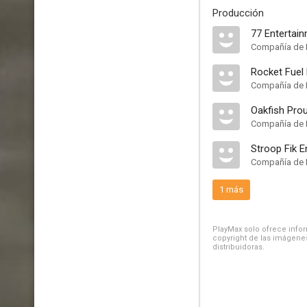
Producción
77 Entertai
Compañía de 
Rocket Fuel 
Compañía de 
Oakfish Pro
Compañía de 
Stroop Fik E
Compañía de 
1 más
PlayMax solo ofrece inform
copyright de las imágenes
distribuidoras.