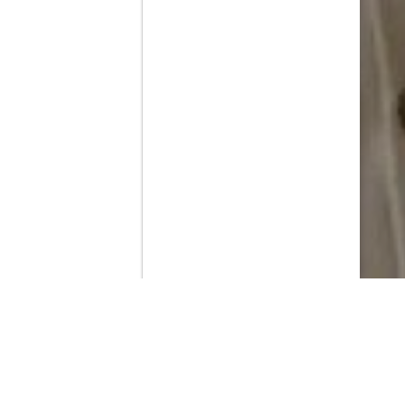
Contenido que expirara en VOD
Amazon Prime Video
Netflix
Filmin