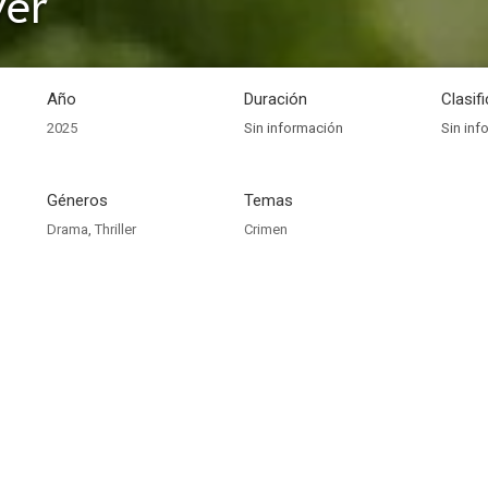
ver
Año
Duración
Clasif
2025
Sin información
Sin inf
Géneros
Temas
Drama
,
Thriller
Crimen