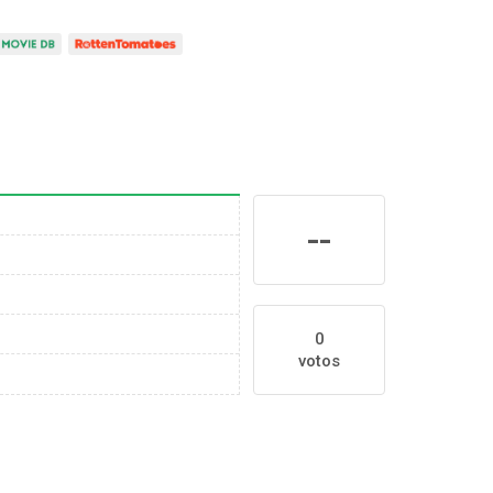
--
0
votos