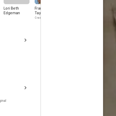
Lori Beth
Frank Hoyt
Ted Huckabee
Luke
Edgeman
Taylor
Speakman
Craig Hutto
inal