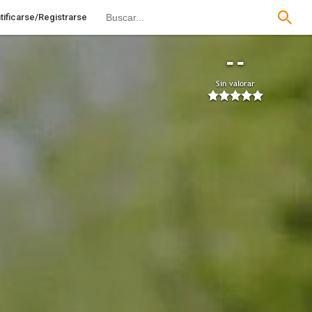
tificarse/Registrarse
--
Sin valorar