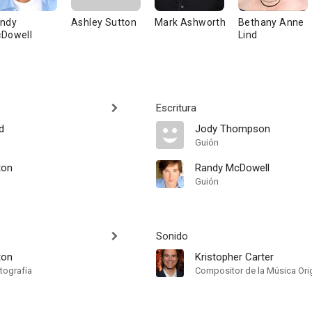
ndy
Ashley Sutton
Mark Ashworth
Bethany Anne
Dowell
Lind
Escritura
d
Jody Thompson
Guión
ton
Randy McDowell
Guión
Sonido
ton
Kristopher Carter
tografía
Compositor de la Música Orig