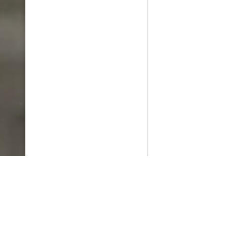
PlayMax
2026
Series populares
La Casa del Dragón
Silo
Ted Lasso