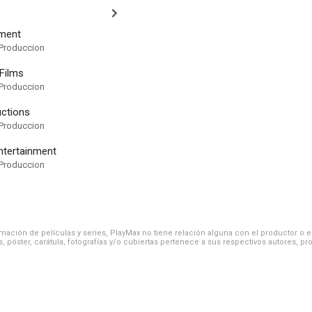
nment
Produccion
Films
Produccion
uctions
Produccion
ntertainment
Produccion
ación de películas y series, PlayMax no tiene relación alguna con el productor o el d
, póster, carátula, fotografías y/o cubiertas pertenece a sus respectivos autores, pr