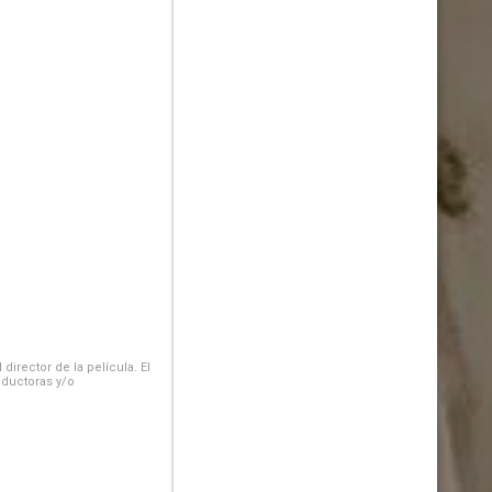
irector de la película. El
oductoras y/o