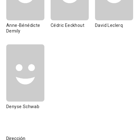
Anne-Bénédicte
Cédric Eeckhout
David Leclerq
Demily
Denyse Schwab
Dirección