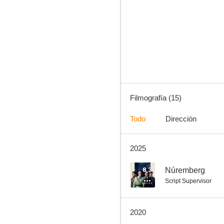
La legión del águila
5.9
Filmografía (15)
Todo
Dirección
2025
La jungla: Un buen día para morir
5.8
8.3
Núremberg
Script Supervisor
2020