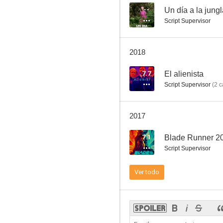
--
Un día a la jung
Script Supervisor
Hombre lobo: La bestia entre nosotros
2018
--
7.7
El alienista
Script Supervisor
(
2
c
2017
7.1
Blade Runner 2
Script Supervisor
El rito
Ver todo