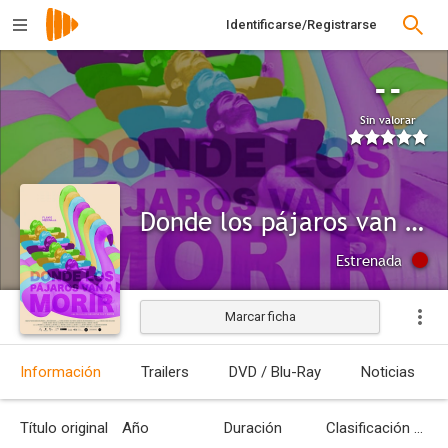
Identificarse/Registrarse
--
Sin valorar
Donde los pájaros van a morir
Estrenada
Marcar ficha
Información
Trailers
DVD / Blu-Ray
Noticias
Título original
Año
Duración
Clasificación por edades