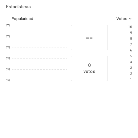
Estadísticas
Popularidad
Votos
???
10
9
--
???
8
7
???
6
5
???
4
0
3
???
votos
2
1
???