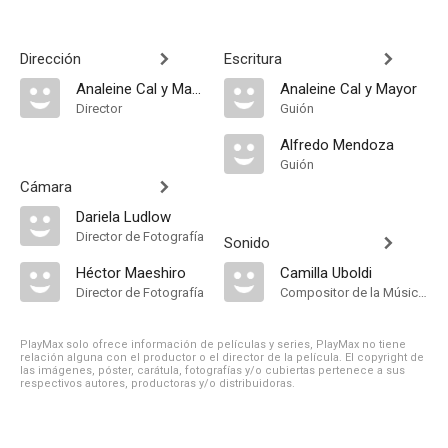
Dirección
Escritura
Analeine Cal y Mayor
Analeine Cal y Mayor
Director
Guión
Alfredo Mendoza
Guión
Cámara
Dariela Ludlow
Director de Fotografía
Sonido
Héctor Maeshiro
Camilla Uboldi
Director de Fotografía
Compositor de la Música Original
PlayMax solo ofrece información de películas y series, PlayMax no tiene
relación alguna con el productor o el director de la película. El copyright de
las imágenes, póster, carátula, fotografías y/o cubiertas pertenece a sus
respectivos autores, productoras y/o distribuidoras.