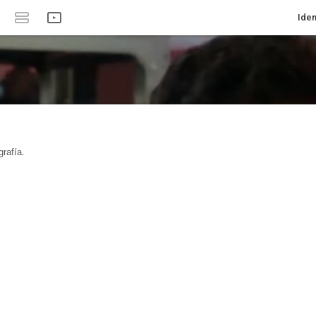
Iden
rafía.