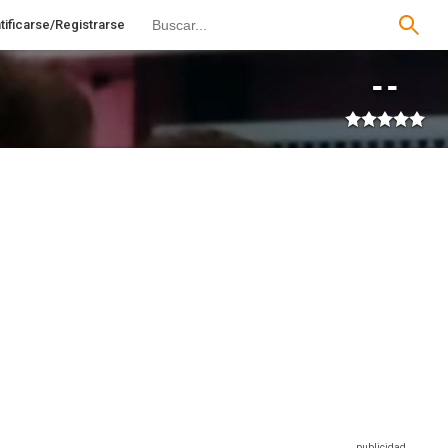
tificarse/Registrarse
--