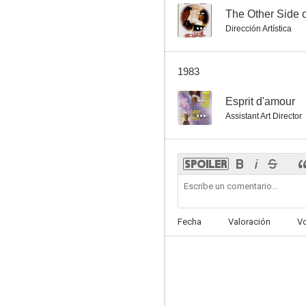
--
The Other Side 
Dirección Artística
1983
--
Esprit d'amour
Assistant Art Director
Fecha
Valoración
V