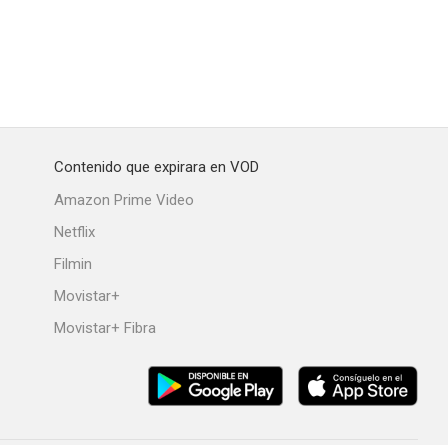
Contenido que expirara en VOD
Amazon Prime Video
Netflix
Filmin
Movistar+
Movistar+ Fibra