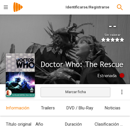
Identificarse/Registrarse
--
Sin valorar
Doctor Who: The Rescue
Estrenada
Marcar ficha
Información
Trailers
DVD / Blu-Ray
Noticias
Título original
Año
Duración
Clasificación por edades