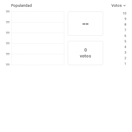
Popularidad
Votos
???
10
9
--
???
8
7
???
6
5
???
4
0
3
???
votos
2
1
???