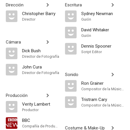
Dirección
Escritura
Christopher Barry
Sydney Newman
Director
Guión
David Whitaker
Guión
Cámara
Dennis Spooner
Dick Bush
Script Editor
Director de Fotografía
John Cura
Director de Fotografía
Sonido
Ron Grainer
Compositor de la Música Original
Producción
Tristram Cary
Verity Lambert
Compositor de la Música Original, Música
Productor
BBC
Compañía de Produccion
Costume & Make-Up