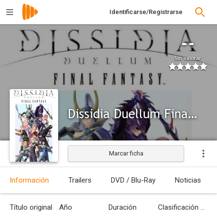
Identificarse/Registrarse
--
Sin valorar
Dissidia Duellum Final Fantasy
Marcar ficha
Información
Trailers
DVD / Blu-Ray
Noticias
Título original
Año
Duración
Clasificación por edades