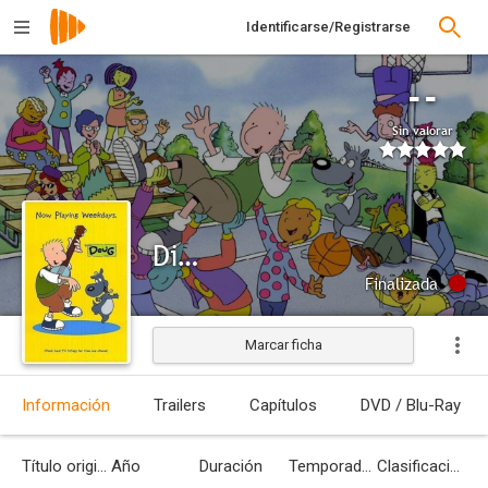
Identificarse/Registrarse
--
Sin valorar
Disney's Doug
Finalizada
Marcar ficha
Información
Trailers
Capítulos
DVD / Blu-Ray
Título original
Año
Duración
Temporadas
Clasificación por edades