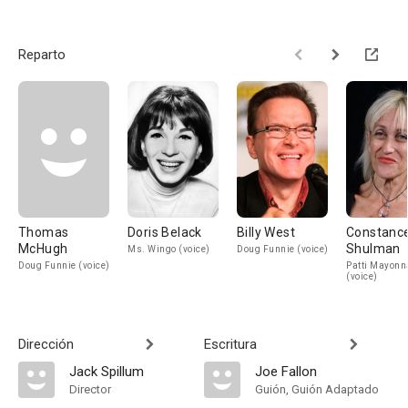
Reparto
Thomas
Doris Belack
Billy West
Constanc
McHugh
Shulman
Ms. Wingo (voice)
Doug Funnie (voice)
Doug Funnie (voice)
Patti Mayonn
(voice)
Dirección
Escritura
Jack Spillum
Joe Fallon
Director
Guión, Guión Adaptado