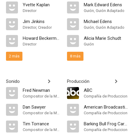
Yvette Kaplan
Mark Edward Edens
Director
Guión, Guión Adaptado
Jim Jinkins
Michael Edens
Director, Creador
Guión, Guión Adaptado
Howard Beckerman
Alicia Marie Schudt
Director
Guión
2 más
8 más
Sonido
Producción
Fred Newman
ABC
Compositor de la Música Original
Compañía de Produccion
Dan Sawyer
American Broadcasting Company
Compositor de la Música Original
Compañía de Produccion
Tim Torrance
Barking Bull Frog Cartoon Company
Compositor de la Música Original
Compañía de Produccion