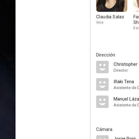
Claudia Salas
Fa
Sh
Vera
Est
Dirección
Christopher
Director
Iñaki Tena
Asistente de 
Manuel Láz
Asistente de 
Cámara
Jorge Roig