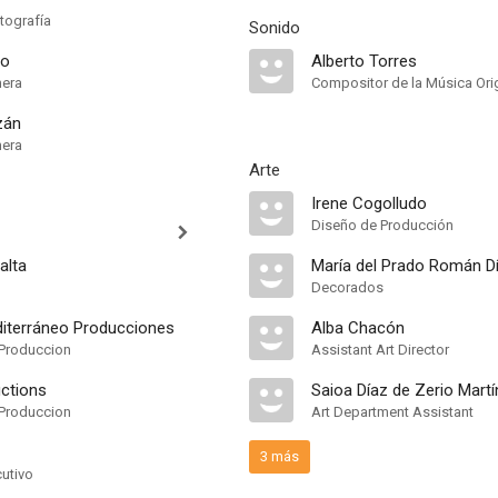
tografía
Sonido
lo
Alberto Torres
mera
Compositor de la Música Orig
zán
mera
Arte
Irene Cogolludo
Diseño de Producción
alta
María del Prado Román Dí
Decorados
iterráneo Producciones
Alba Chacón
Produccion
Assistant Art Director
ctions
Saioa Díaz de Zerio Martí
Produccion
Art Department Assistant
3 más
cutivo