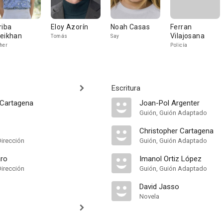
riba
Eloy Azorín
Noah Casas
Ferran
eikhan
Vilajosana
Tomás
Say
her
Policía
Escritura
 Cartagena
Joan-Pol Argenter
Guión, Guión Adaptado
Christopher Cartagena
Dirección
Guión, Guión Adaptado
aro
Imanol Ortiz López
Dirección
Guión, Guión Adaptado
David Jasso
Novela