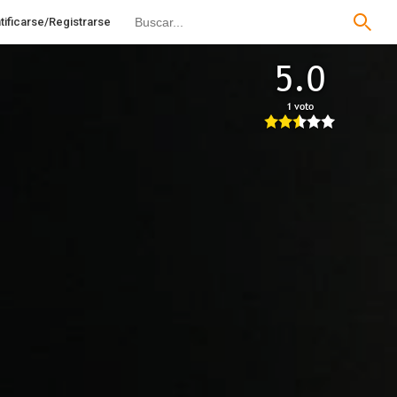
tificarse/Registrarse
5.0
1 voto