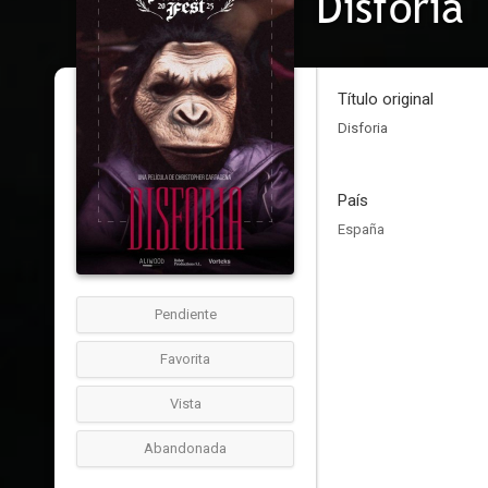
Disforia
Título original
Disforia
País
España
Pendiente
Favorita
Vista
Abandonada