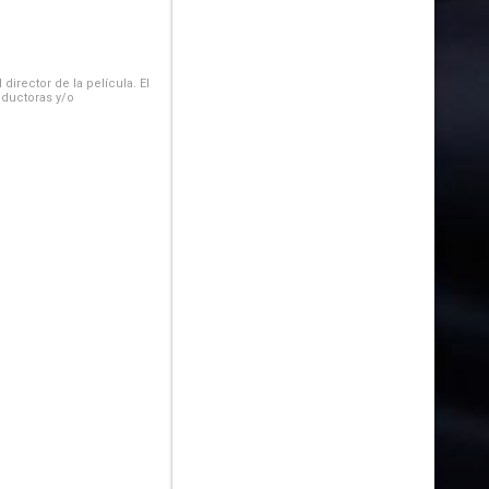
irector de la película. El
oductoras y/o