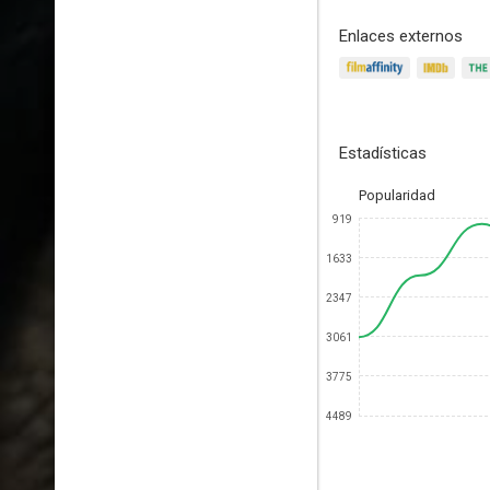
Enlaces externos
Estadísticas
Popularidad
919
1633
2347
3061
3775
4489