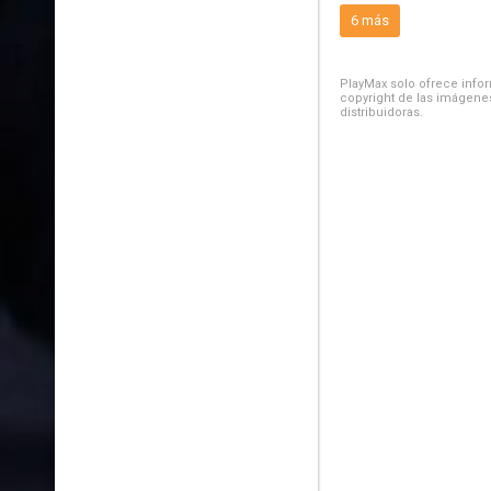
6 más
PlayMax solo ofrece inform
copyright de las imágenes
distribuidoras.