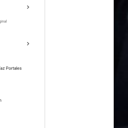
inal
az Portales
n