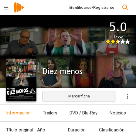
Identificarse/Registrarse
5.0
1 voto
Diez menos
Marcar ficha
Estrenada
Información
Trailers
DVD / Blu-Ray
Noticias
Título original
Año
Duración
Clasificación por edades