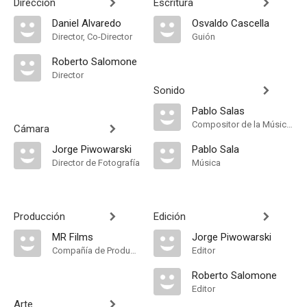
Dirección
Escritura
Daniel Alvaredo
Osvaldo Cascella
Director, Co-Director
Guión
Roberto Salomone
Director
Sonido
Pablo Salas
Compositor de la Música Original
Cámara
Jorge Piwowarski
Pablo Sala
Director de Fotografía
Música
Producción
Edición
MR Films
Jorge Piwowarski
Compañía de Produccion
Editor
Roberto Salomone
Editor
Arte