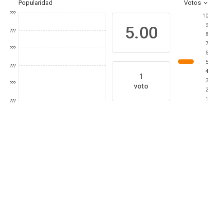
Popularidad
Votos
???
10
9
5.00
???
8
7
???
6
5
???
4
1
3
???
voto
2
1
???