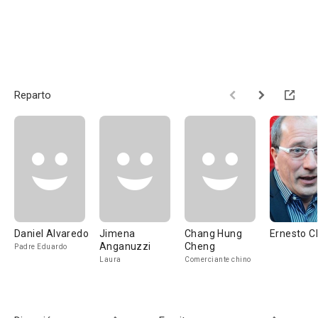
Reparto
Daniel Alvaredo
Jimena
Chang Hung
Ernesto C
Anganuzzi
Cheng
Padre Eduardo
Laura
Comerciante chino