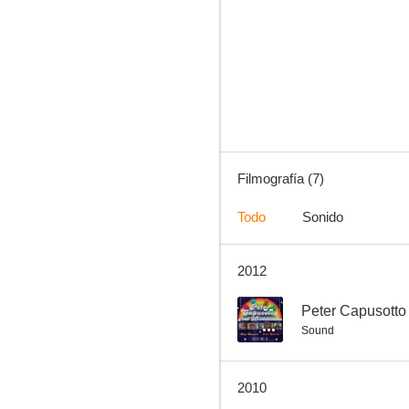
Patoruzito
--
Filmografía (7)
Todo
Sonido
2012
Cóndor Crux
--
Peter Capusotto
Sound
2010