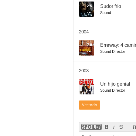
2.5
Sudor frío
Sound
2004
7.8
Erreway: 4 cami
Sound Director
2003
--
Un hijo genial
Sound Director
Ver todo