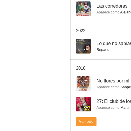
--
Las corredoras
Aparece como
Alejand
Kryptonita
2022
--
--
Lo que no sabía
Reparto
2018
--
No llores por mí,
Aparece como
Sanped
Chasqui
--
27: El club de lo
--
Aparece como
Martín
Ver todo