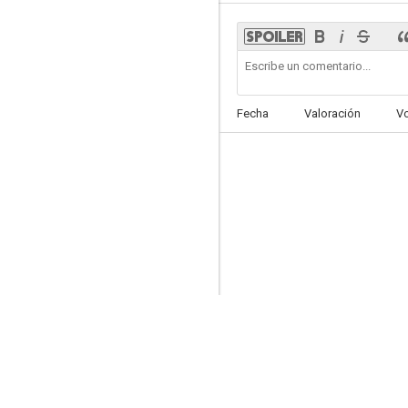
Incómodos
Fecha
Valoración
V
--
Dos Ilusiones
--