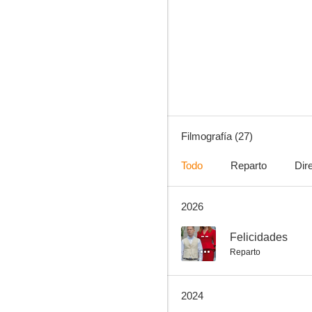
Yo filmé a Osvaldo Bayer
--
Filmografía (27)
Todo
Reparto
Dir
2026
Olmedo: El rey de la risa
--
--
Felicidades
Reparto
2024