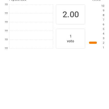
???
10
9
2.00
???
8
7
???
6
5
???
4
1
3
???
voto
2
1
???