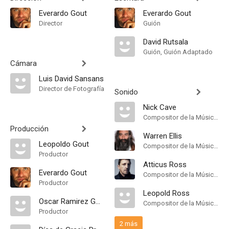
Everardo Gout
Everardo Gout
Director
Guión
David Rutsala
Guión, Guión Adaptado
Cámara
Luis David Sansans
Director de Fotografía
Sonido
Nick Cave
Compositor de la Música Original
Producción
Warren Ellis
Leopoldo Gout
Compositor de la Música Original
Productor
Atticus Ross
Everardo Gout
Compositor de la Música Original
Productor
Leopold Ross
Oscar Ramirez Gonzalez
Compositor de la Música Original
Productor
2 más