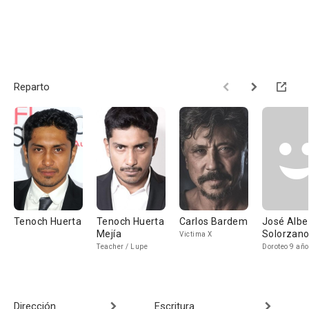
Reparto
Tenoch Huerta
Tenoch Huerta
Carlos Bardem
José Albe
Mejía
Solorzan
Victima X
Teacher / Lupe
Doroteo 9 añ
Dirección
Escritura