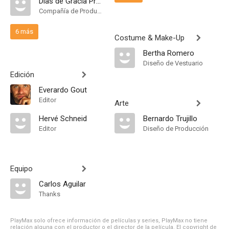
Días de Gracia Producciones
Compañía de Produccion
6 más
Costume & Make-Up
Bertha Romero
Diseño de Vestuario
Edición
Everardo Gout
Editor
Arte
Hervé Schneid
Bernardo Trujillo
Editor
Diseño de Producción
Equipo
Carlos Aguilar
Thanks
PlayMax solo ofrece información de películas y series, PlayMax no tiene
relación alguna con el productor o el director de la película. El copyright de