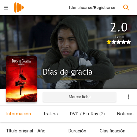
Identificarse/Registrarse
2.0
1 voto
Días de gracia
Marcar ficha
Estrenada
Información
Trailers
DVD / Blu-Ray
(2)
Noticias
Título original
Año
Duración
Clasificación por edades