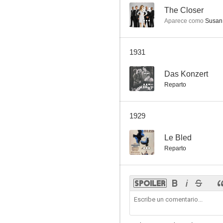
8.4
The Closer
Aparece como
Susan 
1931
--
Das Konzert
Reparto
1929
--
Le Bled
Reparto