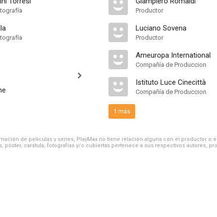
ini Torresi
Giampiero Romaldi
tografía
Productor
la
Luciano Sovena
tografía
Productor
Ameuropa International
Compañía de Produccion
Istituto Luce Cinecittà
ne
Compañía de Produccion
1 más
ación de películas y series, PlayMax no tiene relación alguna con el productor o el d
, póster, carátula, fotografías y/o cubiertas pertenece a sus respectivos autores, pr