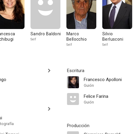
ancesca
Sandro Baldoni
Marco
Silvio
chibugi
Bellocchio
Berlusconi
Self
Self
Self
Escritura
ongo
Francesco Apolloni
Guión
Felice Farina
Guión
i
tografía
Producción