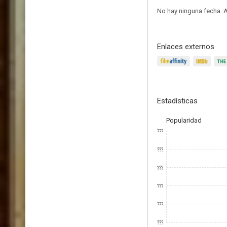
No hay ninguna fecha.
A
Enlaces externos
Estadísticas
Popularidad
???
???
???
???
???
???