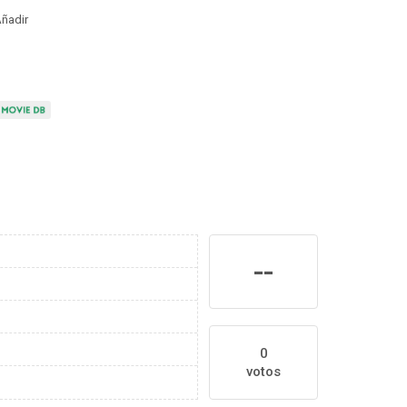
ñadir
--
0
votos