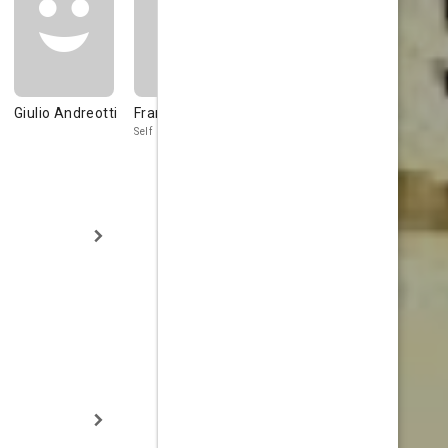
Giulio Andreotti
Franco Bernini
Bernardo
Esmeralda
Bertolucci
Calabria
Self
Self
Self