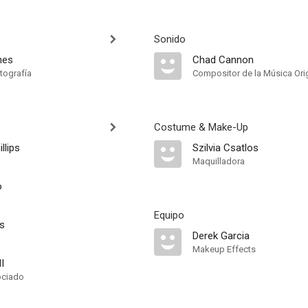
Sonido
nes
Chad Cannon
tografía
Compositor de la Música Orig
Costume & Make-Up
llips
Szilvia Csatlos
Maquilladora
o
Equipo
s
Derek Garcia
Makeup Effects
II
ociado