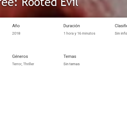
ree: Rooted Evil
Año
Duración
Clasif
2018
1 hora y 16 minutos
Sin inf
Géneros
Temas
Terror
,
Thriller
Sin temas