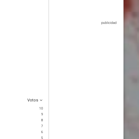
Votos
10
9
8
7
6
5