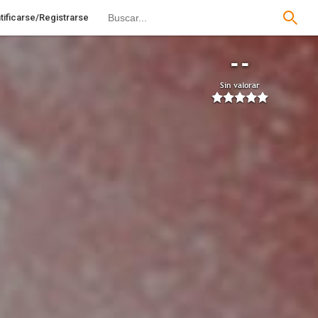
tificarse/Registrarse
--
Sin valorar