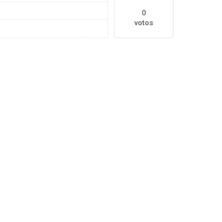
0
votos