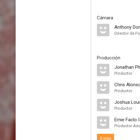
Cámara
Anthony Do
Director de Fo
Producción
Jonathan Phi
Productor
Chris Alons
Productor
Joshua Loui
Productor
Ernie Faclo I
Productor As
2 más