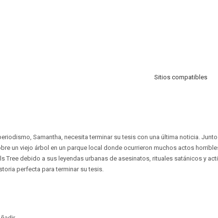
Sitios compatibles
periodismo, Samantha, necesita terminar su tesis con una última noticia. Jun
sobre un viejo árbol en un parque local donde ocurrieron muchos actos horrible
s Tree debido a sus leyendas urbanas de asesinatos, rituales satánicos y acti
storia perfecta para terminar su tesis.
ñadir