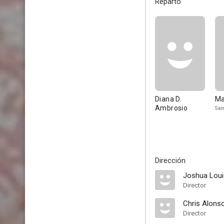
Reparto
Diana D.
Ma
Ambrosio
Sa
Dirección
Joshua Loui
Director
Chris Alons
Director