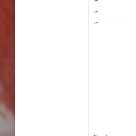
???
???
???