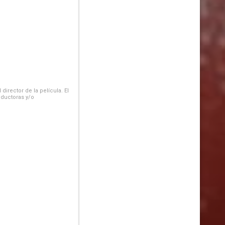
irector de la película. El
oductoras y/o