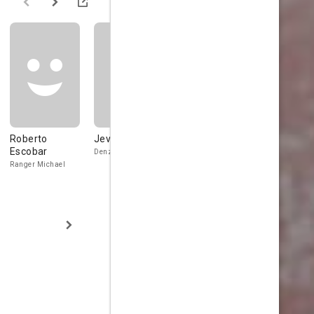
Roberto
Jevon White
Sharon Pfeiffer
Michael Ra
Escobar
Davis
Denzel
Neighbor
Ranger Michael
Officer John H