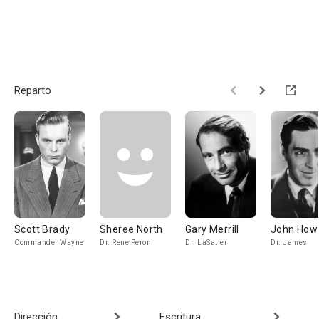
Reparto
Scott Brady
Sheree North
Gary Merrill
John How
Commander Wayne
Dr. Rene Peron
Dr. LaSatier
Dr. James
Dirección
Escritura