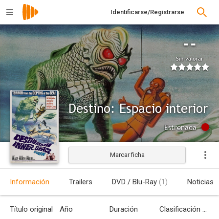
Identificarse/Registrarse
--
Sin valorar
Destino: Espacio interior
Estrenada
Marcar ficha
Información
Trailers
DVD / Blu-Ray
(1)
Noticias
Título original
Año
Duración
Clasificación por edades