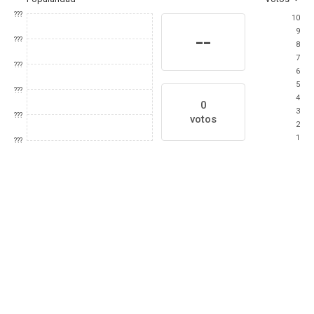
???
10
9
--
???
8
7
???
6
5
???
4
0
3
???
votos
2
1
???