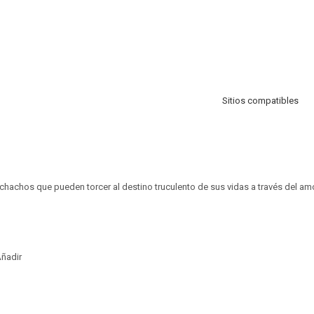
Sitios compatibles
uchachos que pueden torcer al destino truculento de sus vidas a través del amo
ñadir