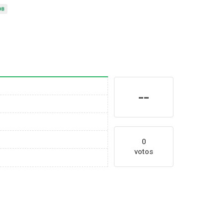
--
0
votos