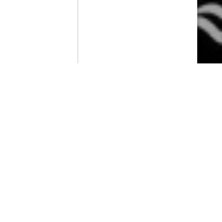
Contenido que expirara en VOD
Amazon Prime Video
Netflix
Filmin
Movistar+
Movistar+ Fibra