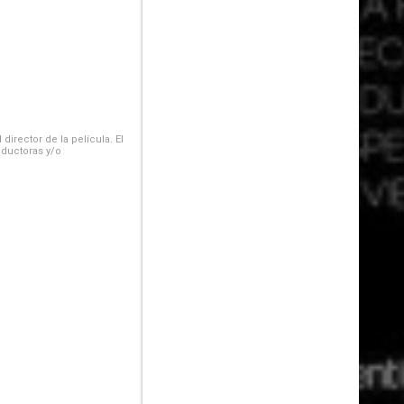
irector de la película. El
oductoras y/o