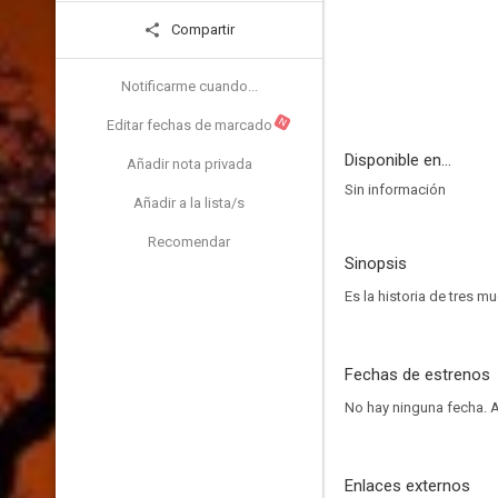
Compartir
Notificarme cuando...
N
Editar fechas de marcado
Disponible en...
Añadir nota privada
Sin información
Añadir a la lista/s
Recomendar
Sinopsis
Es la historia de tres m
Fechas de estrenos
No hay ninguna fecha.
A
Enlaces externos