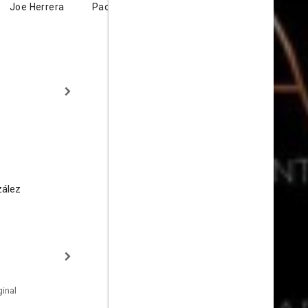
Joe Herrera
Paola Castillo
zález
inal