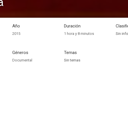
a
Año
Duración
Clasif
2015
1 hora y 8 minutos
Sin inf
Géneros
Temas
Documental
Sin temas