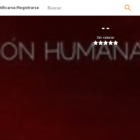
tificarse/Registrarse
--
Sin valorar