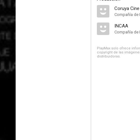
Coruya Cine
Compañía de 
INCAA
Compañía de 
PlayMax solo ofrece inform
copyright de las imágenes
distribuidoras.