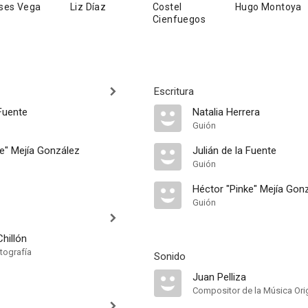
ises Vega
Liz Díaz
Costel
Hugo Montoya
Cienfuegos
Escritura
 Fuente
Natalia Herrera
Guión
e" Mejía González
Julián de la Fuente
Guión
Héctor "Pinke" Mejía Gon
Guión
hillón
tografía
Sonido
Juan Pelliza
Compositor de la Música Orig