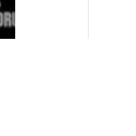
PlayMax
2026
Series populares
La Casa del Dragón
Silo
Stuart no consigue salvar el universo
Ted Lasso
Operaciones especiales: Lioness