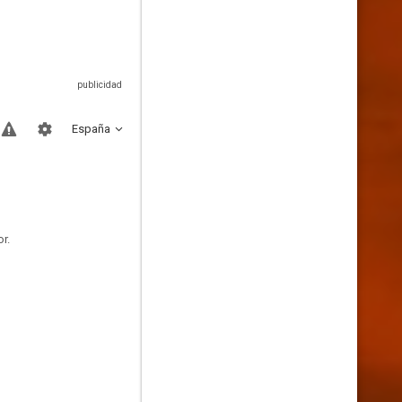
España
r.