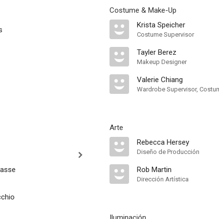
Costume & Make-Up
Krista Speicher
s
Costume Supervisor
Tayler Berez
Makeup Designer
Valerie Chiang
Wardrobe Supervisor, Costu
Arte
Rebecca Hersey
Diseño de Producción
rasse
Rob Martin
Dirección Artística
cchio
Iluminación