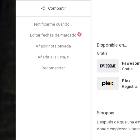
Compartir
Notificarme cuando...
N
Editar fechas de marcado
Disponible en...
Añadir nota privada
Gratis
Añadir a la lista/s
Faweso
Recomendar
Gratis:
Plex
Registro:
Sinopsis
Después de que una estr
donde empiezan a pasar