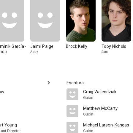
minik García-
Jaimi Paige
Brock Kelly
Toby Nichols
rido
Abby
Sam
Escritura
ow
Craig Walendziak
Guión
Matthew McCarty
Guión
ert Young
Michael Larson-Kangas
ant Director
Guión