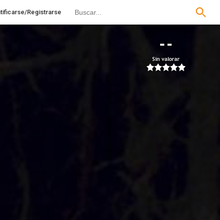
tificarse/Registrarse
--
Sin valorar