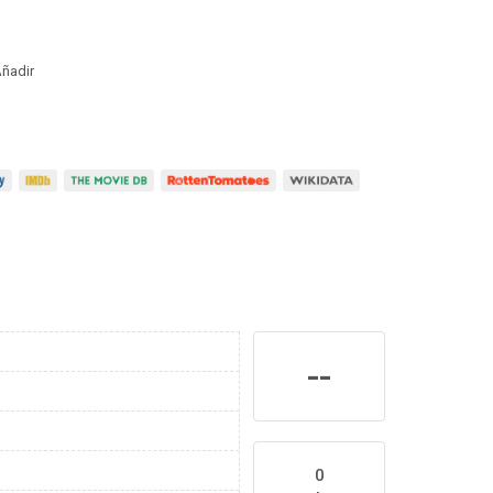
ñadir
--
0