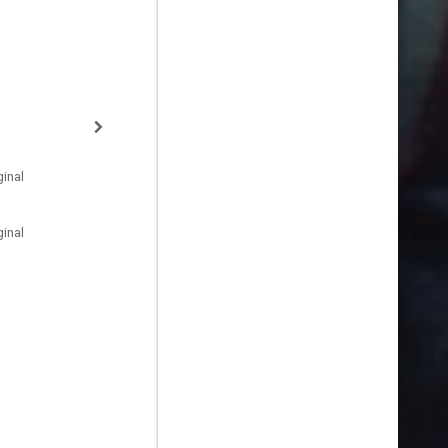
inal
inal