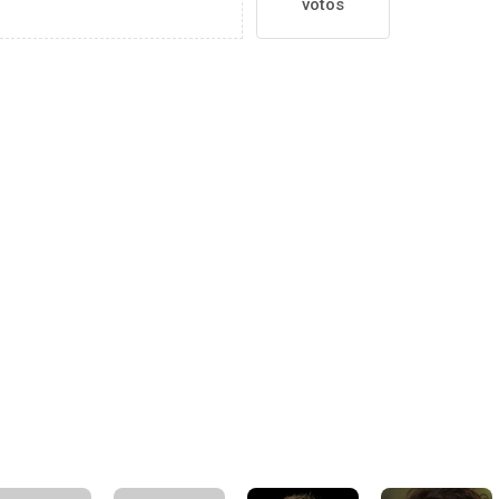
votos