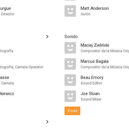
ourgue
Matt Anderson
t Director
Guión
Sonido
Maciej Zieliński
tografía
Compositor de la Música Orig
Marcus Bagala
otografía, Camera Operator
Compositor de la Música Orig
rasse
Beau Emory
nt Camera
Sound Editor
zkiewicz
Joe Sloan
Sound Mixer
3 más