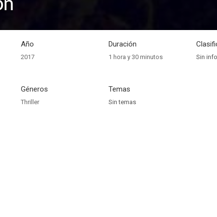
on
Año
Duración
Clasif
2017
1 hora y 30 minutos
Sin inf
Géneros
Temas
Thriller
Sin temas