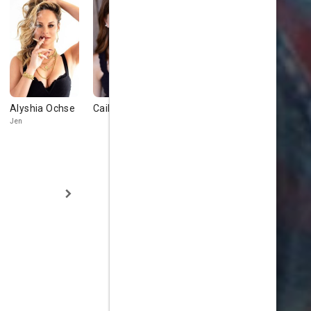
Alyshia Ochse
Cailey Fleming
Claude
Ninja N. D
Duhamel
Jen
Hiker