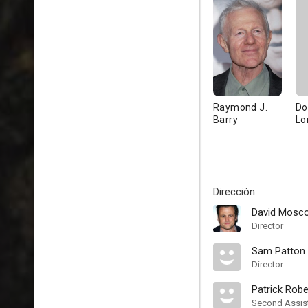
Raymond J.
Do
Barry
Lo
Dirección
David Mosc
Director
Sam Patton
Director
Patrick Rob
Second Assist