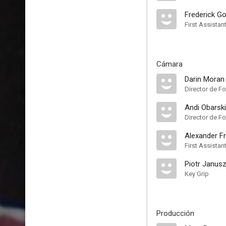
Frederick G
First Assistan
Cámara
Darin Moran
Director de Fo
Andi Obarski
Director de F
Alexander F
First Assista
Piotr Janus
Key Grip
Producción