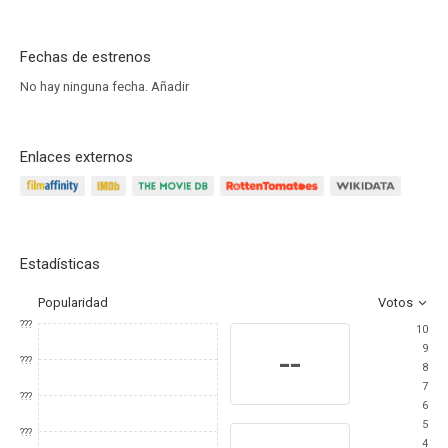
Fechas de estrenos
No hay ninguna fecha.
Añadir
Enlaces externos
Estadísticas
Popularidad
Votos
???
10
9
--
???
8
7
???
6
5
???
4