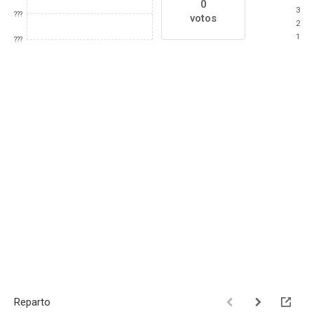
0
3
???
votos
2
1
???
Reparto