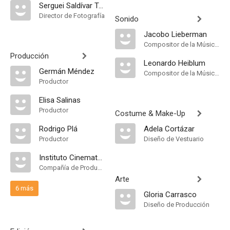
Serguei Saldívar Tanaka
Director de Fotografía
Sonido
Jacobo Lieberman
Compositor de la Música Original, Música
Producción
Leonardo Heiblum
Germán Méndez
Compositor de la Música Original, Música
Productor
Elisa Salinas
Productor
Costume & Make-Up
Rodrigo Plá
Adela Cortázar
Productor
Diseño de Vestuario
Instituto Cinematografico Lumiere
Compañía de Produccion
Arte
6 más
Gloria Carrasco
Diseño de Producción