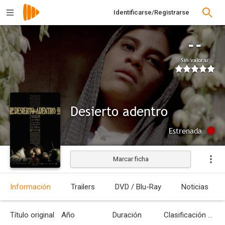
Identificarse/Registrarse
--
Sin valorar
Desierto adentro
Estrenada
Marcar ficha
Información
Trailers
DVD / Blu-Ray
Noticias
Título original
Año
Duración
Clasificación por edades