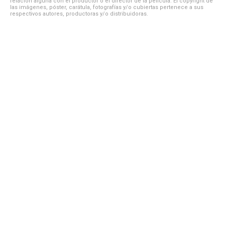
relación alguna con el productor o el director de la película. El copyright de
las imágenes, póster, carátula, fotografías y/o cubiertas pertenece a sus
respectivos autores, productoras y/o distribuidoras.