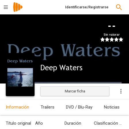
Identificarse/Registrarse
--
Sin valorar
Deep Waters
Marcar ficha
Estrenada
Información
Trailers
DVD / Blu-Ray
Noticias
Título original
Año
Duración
Clasificación por edades