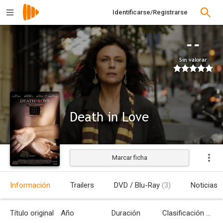
Identificarse/Registrarse
--
Sin valorar
Death in Love
Marcar ficha
Estrenada
Información
Trailers
DVD / Blu-Ray
(3)
Noticias
Título original
Año
Duración
Clasificación por edades