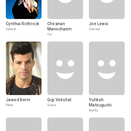
Cynthia Rothrock
Chiranan
Joe Lewis
Manochaem
Valerie
Conrad
Yui
Jawed Berni
Gigi Velicitat
Yuhkoh
Matsuguchi
Peter
Draco
Barfly