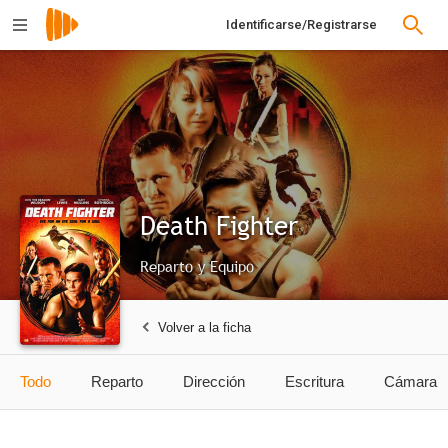
Identificarse/Registrarse
Death Fighter
Reparto y Equipo
Volver a la ficha
Todo
Reparto
Dirección
Escritura
Cámara