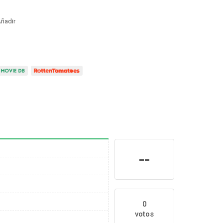
ñadir
--
0
votos