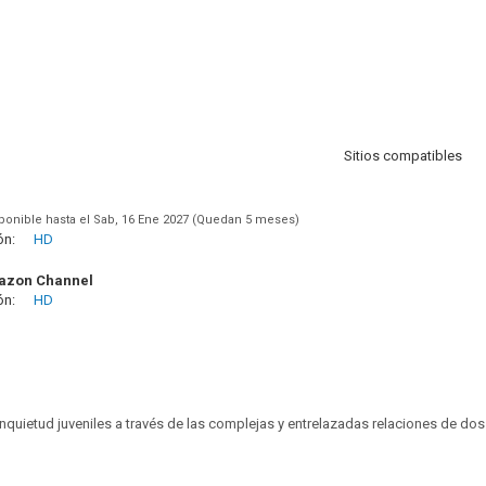
Sitios compatibles
ponible hasta el Sab, 16 Ene 2027 (Quedan 5 meses)
ón:
HD
azon Channel
ón:
HD
 inquietud juveniles a través de las complejas y entrelazadas relaciones de do