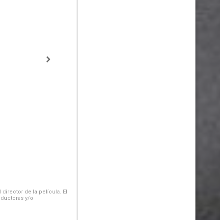
irector de la película. El
oductoras y/o