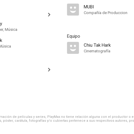
MUBI
Compañía de Produccion
y
er, Música
Equipo
k
Chiu Tak Hark
Música
Cinematografía
ación de películas y series, PlayMax no tiene relación alguna con el productor o el d
, póster, carátula, fotografías y/o cubiertas pertenece a sus respectivos autores, pr