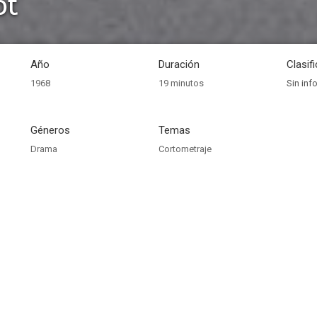
ot
Año
Duración
Clasif
1968
19 minutos
Sin inf
Géneros
Temas
Drama
Cortometraje