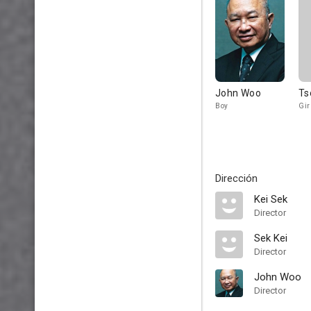
John Woo
Ts
Boy
Gir
Dirección
Kei Sek
Director
Sek Kei
Director
John Woo
Director