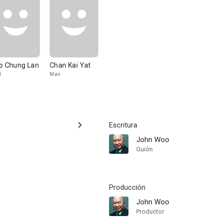
o Chung Lan
Chan Kai Yat
l
Man
Escritura
John Woo
Guión
Producción
John Woo
Productor