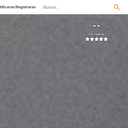
tificarse/Registrarse
--
Sin valorar