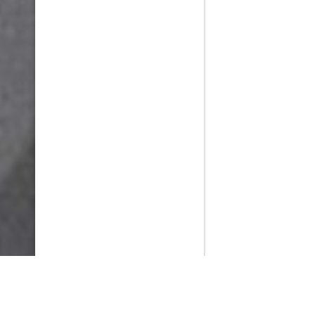
PlayMax
2026
Series populares
La Casa del Dragón