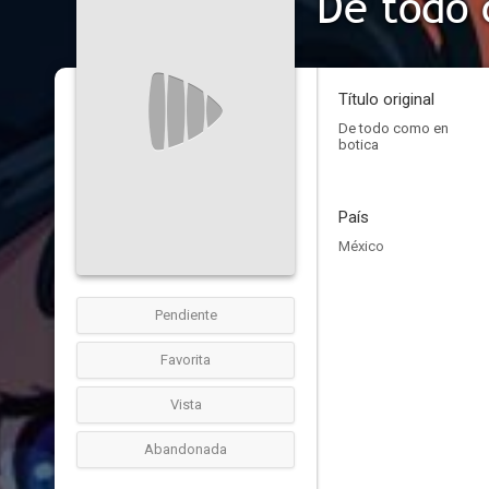
De todo 
Título original
De todo como en
botica
País
México
Pendiente
Favorita
Vista
Abandonada