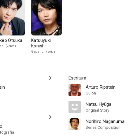
keo Otsuka
Katsuyuki
Konishi
shi (voice)
Gaoshun (voice)
Escritura
ein
Arturo Ripstein
Guión
Natsu Hyūga
Original Story
Norihiro Naganuma
ro
Series Composition
tografía