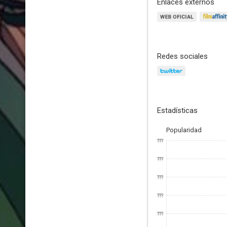
Enlaces externos
Redes sociales
Estadísticas
Popularidad
???
???
???
???
???