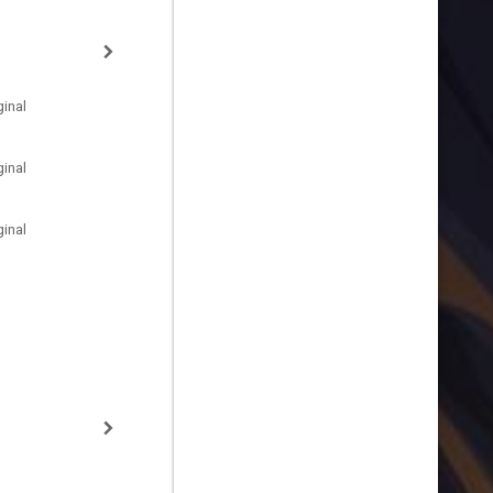
inal
inal
inal