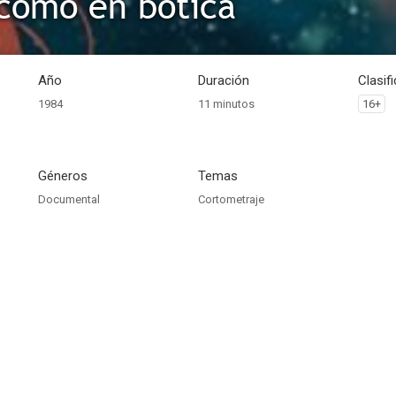
como en botica
Año
Duración
Clasif
1984
11 minutos
16+
Géneros
Temas
Documental
Cortometraje