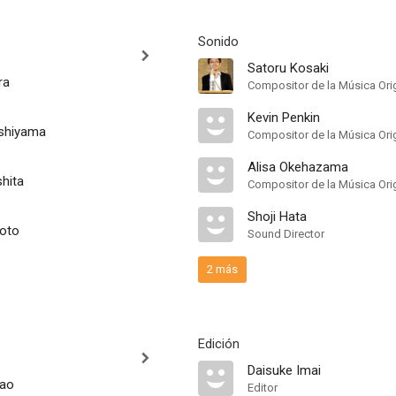
Sonido
Satoru Kosaki
ra
Compositor de la Música Orig
Kevin Penkin
ishiyama
Compositor de la Música Orig
Alisa Okehazama
shita
Compositor de la Música Orig
Shoji Hata
oto
Sound Director
2 más
Edición
Daisuke Imai
kao
Editor