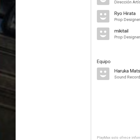
Dirección Artí
Ryo Hirata
Prop Designer
mikitail
Prop Designer
Equipo
Haruka Mats
Sound Record
PlayMax solo ofrece inform