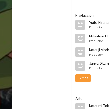
Producción
Yuito Hiraha
Productor
Mitsuteru H
Productor
Katsuji Mori
Productor
Junya Okam
Productor
17 más
Arte
Katsumi Ta