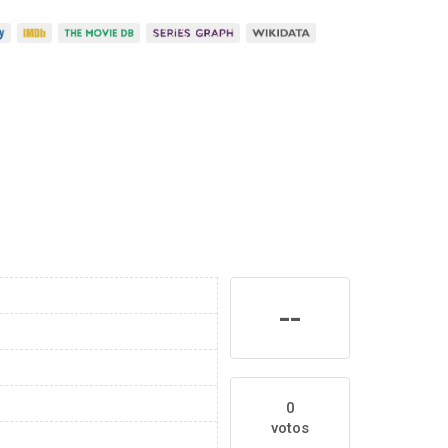
--
0
votos