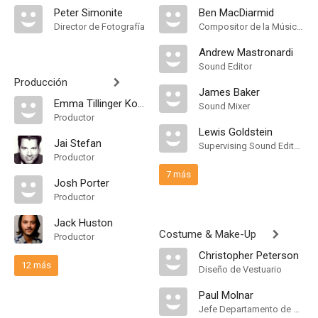
Peter Simonite
Ben MacDiarmid
Director de Fotografía
Compositor de la Música Original
Andrew Mastronardi
Sound Editor
Producción
James Baker
Emma Tillinger Koskoff
Sound Mixer
Productor
Lewis Goldstein
Jai Stefan
Supervising Sound Editor, Mezclador de Re-Grabación de Sonido
Productor
7 más
Josh Porter
Productor
Jack Huston
Costume & Make-Up
Productor
Christopher Peterson
12 más
Diseño de Vestuario
Paul Molnar
Jefe Departamento de Maquillaje