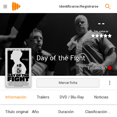
Identificarse/Registrarse
--
Sin valorar
Day of the Fight
Estrenada
Marcar ficha
Información
Trailers
DVD / Blu-Ray
Noticias
Título original
Año
Duración
Clasificación por edades