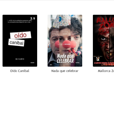
3.9
2.0
Oído Caníbal
Nada que celebrar
Mallorca 
--
--