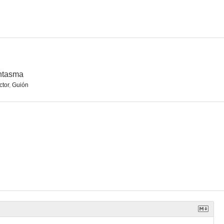
ntasma
ctor
,
Guión