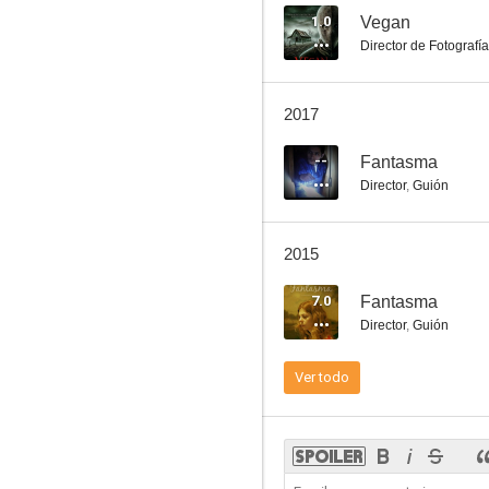
1.0
Vegan
Director de Fotografía
2017
--
Fantasma
Director
,
Guión
2015
7.0
Fantasma
Director
,
Guión
Ver todo