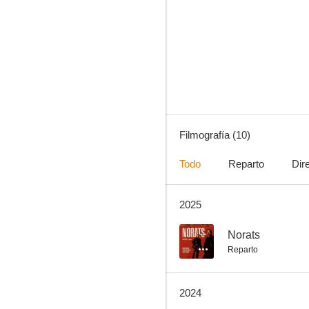
Fantasma
Filmografía (10)
Todo
Reparto
Dir
2025
--
Norats
Reparto
2024