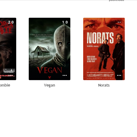
2.0
1.0
--
Zombie
Vegan
Norats
--