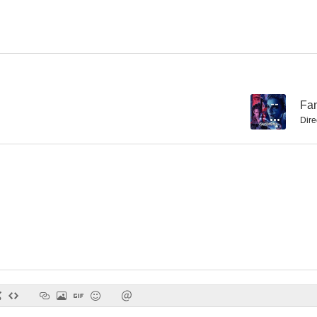
--
Fa
Dire