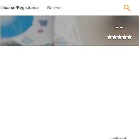
tificarse/Registrarse
--