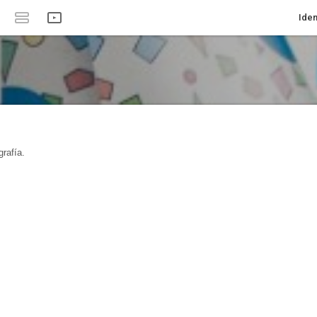
Iden
rafía.