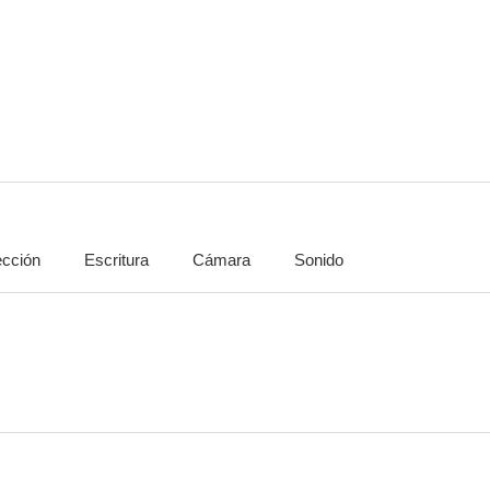
Fantasma
Lucifer
Podría ser
ección
Escritura
Cámara
Sonido