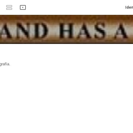
Iden
rafía.