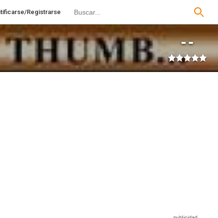
tificarse/Registrarse
--