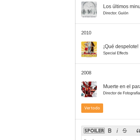
--
Los últimos min
Director
,
Guión
2010
--
¡Qué despelote! 
Special Effects
2008
--
Muerte en el par
Director de Fotografía
Ver todo