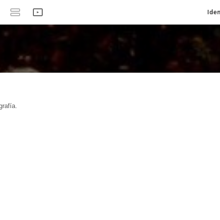
Iden
rafía.