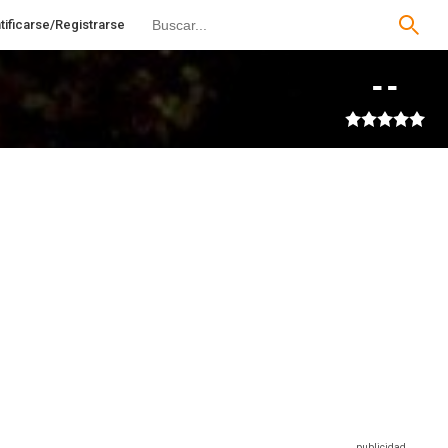
tificarse/Registrarse
--