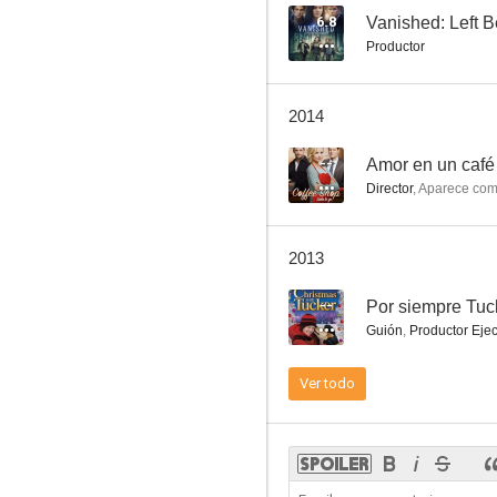
6.8
Vanished: Left B
Productor
Hooperman
2014
--
Amor en un café
Director
,
Aparece co
2013
--
Por siempre Tuc
Guión
,
Productor Ejec
Ver todo