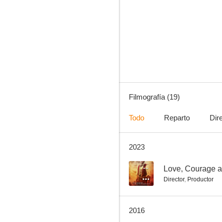
Love, Courage and the Battle of Bushy Run
--
Filmografía (19)
Todo
Reparto
Dir
2023
Jóvenes doctores
--
--
Love, Courage a
Director
,
Productor
2016