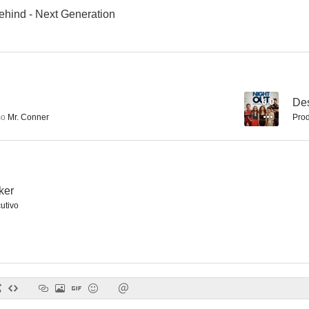
ehind - Next Generation
6.0
De
mo
Mr. Conner
Prod
ker
utivo