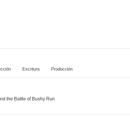
Amor en un café
Por siempre Tucker
Patrulla de 
--
--
ección
Escritura
Producción
Contracorriente
Grupo especial de rescate: Atrapados bajo la tierra
Barra li
nd the Battle of Bushy Run