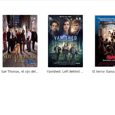
7.0
6.8
Sue Thomas, el ojo del FBI
Vanished: Left Behind - Next Generation
--
--