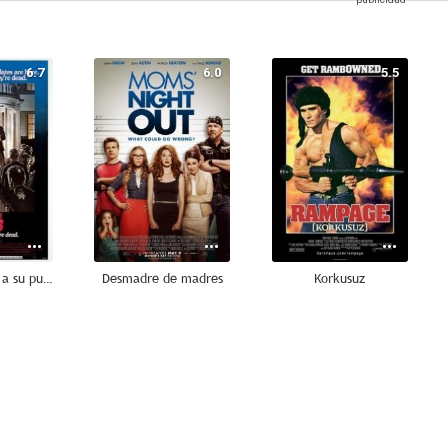
6.7
6.0
5.5
El terror llama a su puerta
Desmadre de madres
Korkusuz
--
--
--