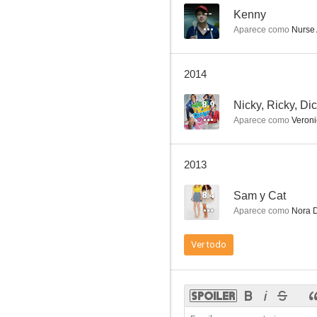
--
Kenny
Aparece como
Nurse
2014
8.9
Nicky, Ricky, D
Aparece como
Veroni
2013
8.4
Sam y Cat
Aparece como
Nora D
Ver todo