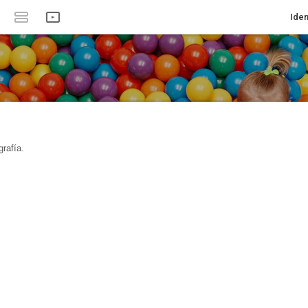
Iden
rafía.