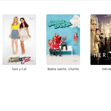
8.4
8.0
Sam y Cat
Buena suerte, Charlie
Héroe
--