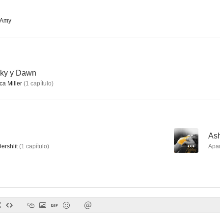
 Amy
icky y Dawn
ca Miller
(
1
capítulo
)
--
As
ershlit
(
1
capítulo
)
Apa