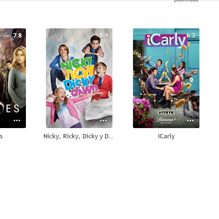
7.8
8.9
6.3
s
Nicky, Ricky, Dicky y Dawn
iCarly