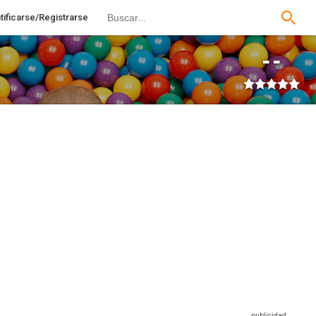
tificarse/Registrarse
--