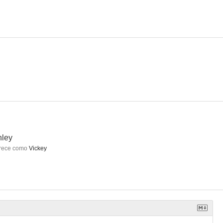
hley
rece como
Vickey