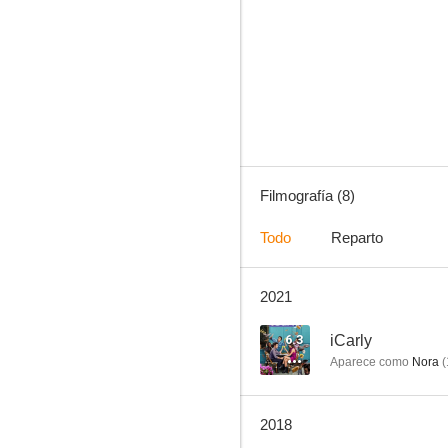
Kenny
Filmografía (8)
Todo
Reparto
2021
6.3
iCarly
Aparece como
Nora
(
2018