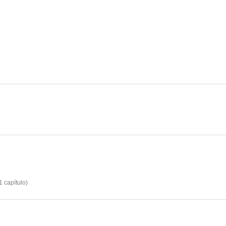
Ashley
1
capítulo
)