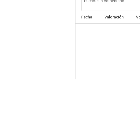
Fecha
Valoración
V
Háblame de ti
--
Ocho de cada diez
--