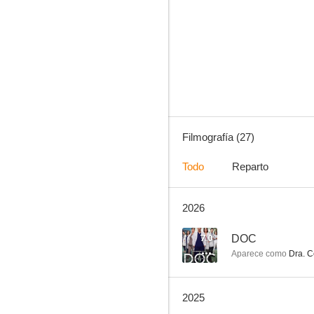
La usurpadora
8.5
Filmografía (27)
Todo
Reparto
2026
Capadocia
7.8
7.0
DOC
Aparece como
Dra. Ce
2025