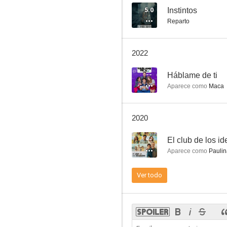
5.0
Instintos
Reparto
Cuando seas mía
2022
6.0
--
Háblame de ti
Aparece como
Maca
2020
--
El club de los id
Aparece como
Paulin
La novia del mar
Ver todo
--