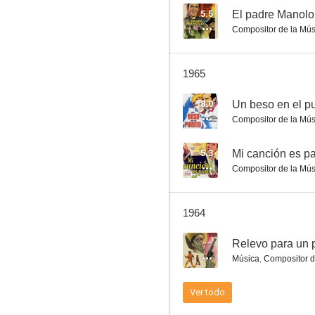
5.5
El padre Manolo
Compositor de la Mús
De barro y oro
1965
--
8.0
Un beso en el p
Compositor de la Mús
5.3
Mi canción es pa
Compositor de la Mús
1964
La viudita naviera
--
Relevo para un p
--
Música
,
Compositor d
Ver todo