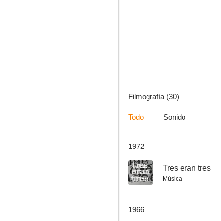
La hija de Juan Simón
5.3
Filmografía (30)
Todo
Sonido
1972
Mi canción es para ti
--
--
Tres eran tres
Música
1966