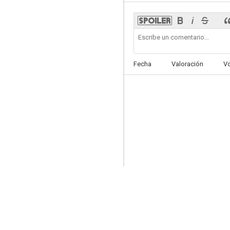
La cruz de mayo
Fecha
Valoración
V
--
Tres eran tres
--