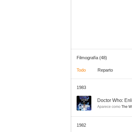
Ana de los mil días
6.3
Filmografía (48)
Todo
Reparto
1983
La fragata infernal
--
--
Doctor Who: Enl
Aparece como
The Wh
1982