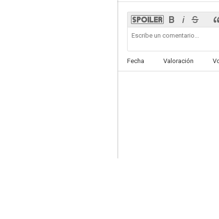
Tales of the Unexpected
Fecha
Valoración
V
--
El regreso del Santo
--