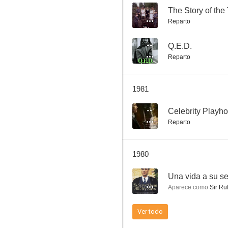
--
The Story of the
Reparto
Doctor Who: Enlightenment
--
Q.E.D.
Reparto
--
1981
--
Celebrity Playh
Reparto
1980
Q.E.D.
--
Una vida a su se
--
Aparece como
Sir Ru
Ver todo