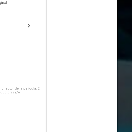
inal
irector de la película. El
oductoras y/o