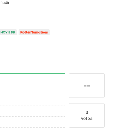
ñadir
--
0
votos