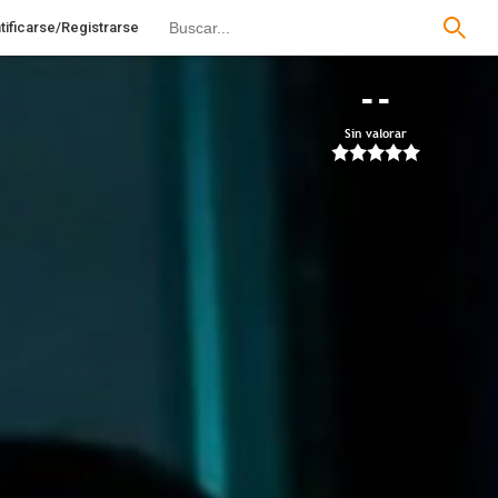
tificarse/Registrarse
--
Sin valorar