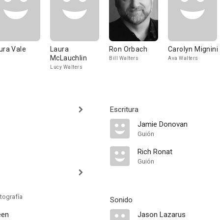
ura Vale
Laura
Ron Orbach
Carolyn Mignini
McLauchlin
Bill Walters
Ava Walters
Lucy Walters
Escritura
Jamie Donovan
Guión
Rich Ronat
Guión
tografía
Sonido
een
Jason Lazarus