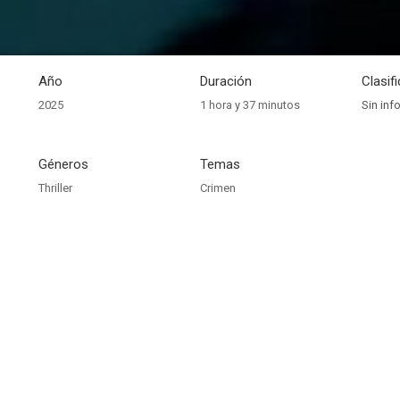
Año
Duración
Clasif
2025
1 hora y 37 minutos
Sin inf
Géneros
Temas
Thriller
Crimen