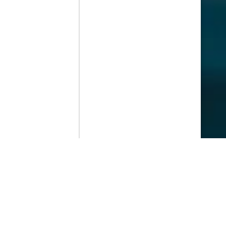
Contenido que expirara en VOD
Amazon Prime Video
Netflix
Filmin
Movistar+