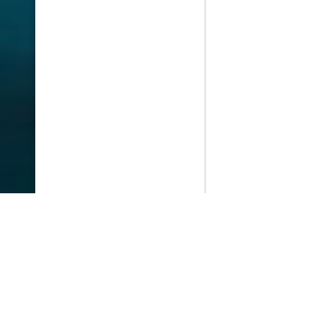
PlayMax
2026
Series populares
La Casa del Dragón
Silo
Ted Lasso
Stuart no consigue salvar el universo