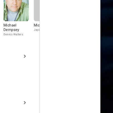
Michael
Michael Naizu
Amy Motta
Robert Lew
Dempsey
Stephenso
Jayce Chen
Janice
Dennis Walters
Ethan