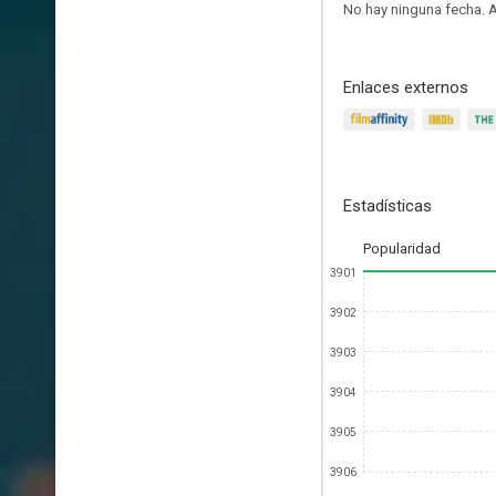
No hay ninguna fecha.
A
Enlaces externos
Estadísticas
Popularidad
3901
3902
3903
3904
3905
3906