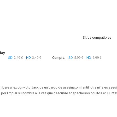
Sitios compatibles
lay
SD
2.49 €
HD
3.49 €
Compra:
SD
5.99 €
HD
6.99 €
bere al ex convicto Jack de un cargo de asesinato infantil, otra niña es asesi
ha por limpiar su nombre a la vez que descubre sospechosos ocultos en Huntsvi