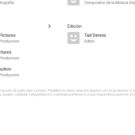
tografía
Compositor de la Música Orig
Edición
Pictures
Tad Dennis
Produccion
Editor
ctures
Produccion
bution
Produccion
ación de películas y series, PlayMax no tiene relación alguna con el productor o el d
, póster, carátula, fotografías y/o cubiertas pertenece a sus respectivos autores, pr